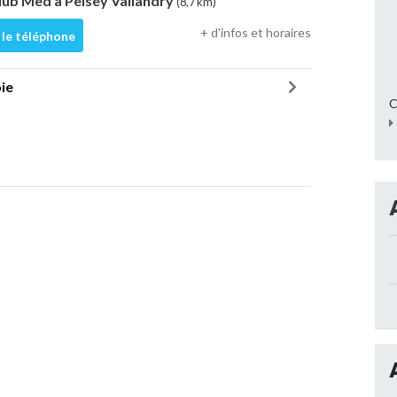
lub Med à Peisey Vallandry
(8,7 km)
+ d'infos et horaires
 le téléphone
ie
C