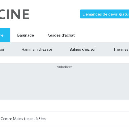
Demandes de devis gratui
re
Baignade
Guides d'achat
soi
Hammam chez soi
Balnéo chez soi
Thermes
Centre Mains tenant à Séez