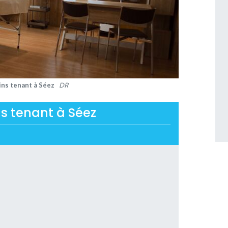
ins tenant à Séez
DR
ns tenant à Séez