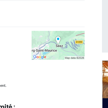
ent.
mité :