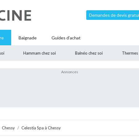
Demandes de devis gratui
re
Baignade
Guides d'achat
soi
Hammam chez soi
Balnéo chez soi
Thermes
Chessy
Celestia Spa à Chessy