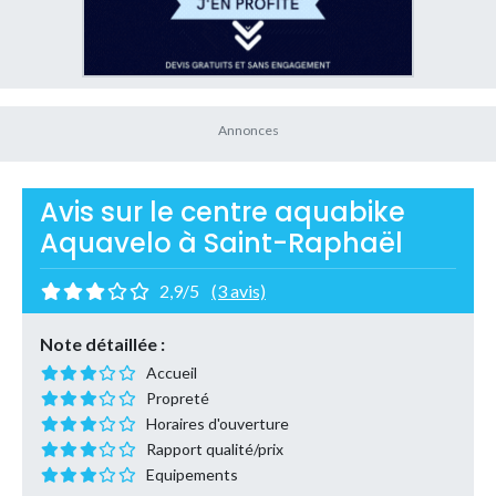
Avis sur le centre aquabike
Aquavelo à Saint-Raphaël
2,9/5
(3 avis)
Note détaillée :
Accueil
Propreté
Horaires d'ouverture
Rapport qualité/prix
Equipements