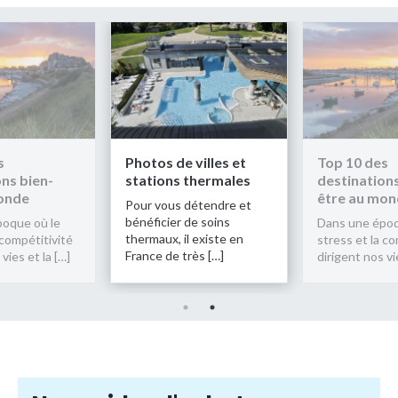
s
Photos de villes et
Top 10 des
ns bien-
stations thermales
destinations
onde
être au mo
Pour vous détendre et
bénéficier de soins
oque où le
Dans une époq
thermaux, il existe en
 compétitivité
stress et la co
France de très […]
vies et la […]
dirigent nos vi