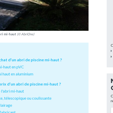
bri mi-haut
(© AbriOne)
C
hat d’un abri de piscine mi-haut ?
 mi-haut en pVC
 mi haut en aluminium
prix d’un abri de piscine mi-haut ?
 l'abri mi-haut
C
fixe, télescopique ou coulissante
r
clairage
 fabricant