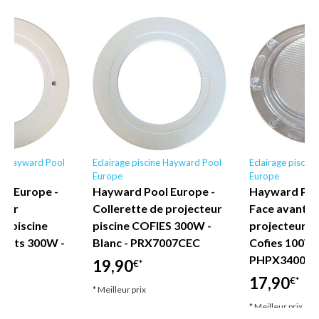
ine Hayward Pool
Eclairage piscine Hayward Pool
Eclairage piscin
Europe
Europe
ol Europe -
Hayward Pool Europe -
Hayward Poo
pour
Collerette de projecteur
Face avant o
e piscine
piscine COFIES 300W -
projecteur de
ffrets 300W -
Blanc - PRX7007CEC
Cofies 100W 
PHPX34004
19,90
€*
17,90
€*
* Meilleur prix
* Meilleur prix