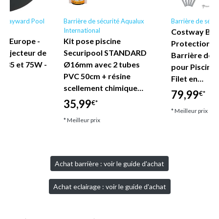
ine Hayward Pool
Barrière de sécurité Aqualux
Barrière de sécu
International
Costway Barr
ol Europe -
Kit pose piscine
Protection S
projecteur de
Securipool STANDARD
Barrière de S
es 35 et 75W -
Ø16mm avec 2 tubes
pour Piscine 
PVC 50cm + résine
Filet en…
scellement chimique…
79,99
€*
35,99
€*
* Meilleur prix
* Meilleur prix
Achat barrière : voir le guide d'achat
Achat eclairage : voir le guide d'achat