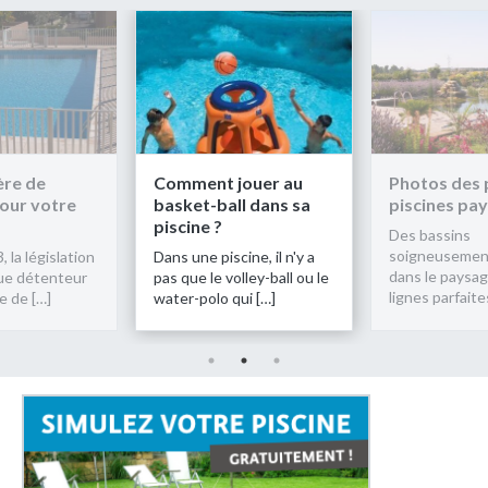
Comment jouer au
Photos des plus belles
U
basket-ball dans sa
piscines paysagères
s
piscine ?
p
Des bassins
soigneusement intégrés
Dans une piscine, il n'y a
D
dans le paysage, des
pas que le volley-ball ou le
o
lignes parfaites, un […]
water-polo qui […]
d