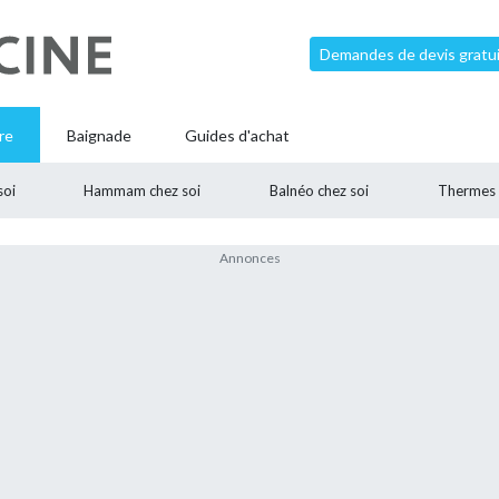
Demandes de devis gratui
re
Baignade
Guides d'achat
soi
Hammam chez soi
Balnéo chez soi
Thermes