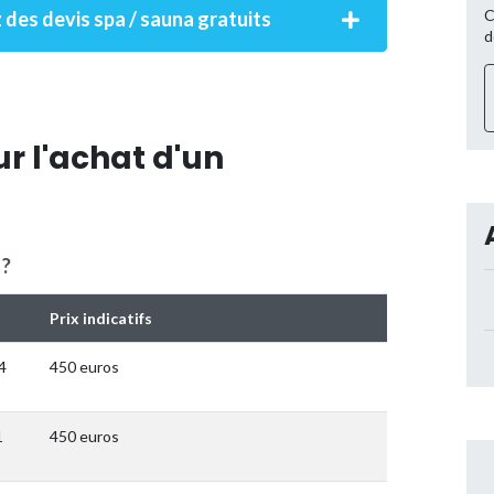
C
 des devis spa / sauna gratuits
d
r l'achat d'un
 ?
Prix indicatifs
4
450 euros
1
450 euros