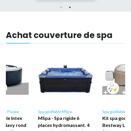
Achat couverture de spa
ntex Piscine
Spa gonflable MSpa
Spa gonflable B
lable Intex
MSpa - Spa rigide 6
Kit spa gonfl
e Navy rond
places hydromassant. 4
Bestway Lay