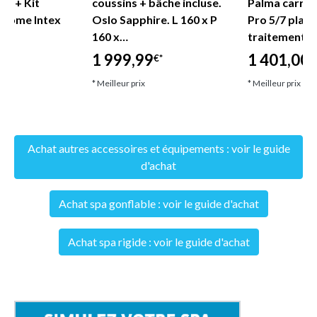
ces + Kit
coussins + bâche incluse.
Palma carré 
brome Intex
Oslo Sapphire. L 160 x P
Pro 5/7 place
160 x…
traitement 
1 999,99
1 401,00
€*
€
* Meilleur prix
* Meilleur prix
Achat autres accessoires et équipements : voir le guide
d'achat
Achat spa gonflable : voir le guide d'achat
Achat spa rigide : voir le guide d'achat