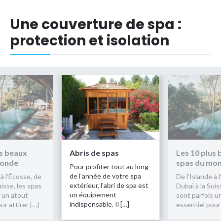
Une couverture de spa :
protection et isolation
us beaux
Abris de spas
Les 10 plus
monde
spas du mo
Pour profiter tout au long
de l'année de votre spa
 à l’Écosse, de
De l'Islande à 
extérieur, l'abri de spa est
uisse, les spas
Dubaï à la Suis
un équipement
s un atout
sont parfois u
indispensable. Il […]
ur attirer […]
essentiel pour 