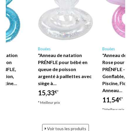
Bouées
Bouées
natation
"Anneau de natation
"Anneau de N
isson
PRÉNFLE pour bébé en
Rose pour En
RÉNFLE,
queue de poisson
PRÉNFLE - T
tation,
argenté à paillettes avec
Gonflable, J
piscine…
siège à…
Piscine, Flott
Anneau…
15,33
€*
11,54
€*
* Meilleur prix
* Meilleur prix
Voir tous les produits