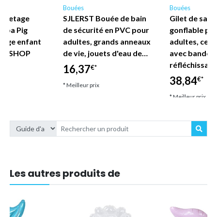
Bouées
Bouées
auvetage
SJLERST Bouée de bain
Gilet de sau
eppa Pig
de sécurité en PVC pour
gonflable po
lage enfant
adultes, grands anneaux
adultes, ceint
DE SHOP
de vie, jouets d'eau de…
avec bandes
réfléchissan
16,37
€*
38,84
€*
* Meilleur prix
* Meilleur prix
Les autres produits de