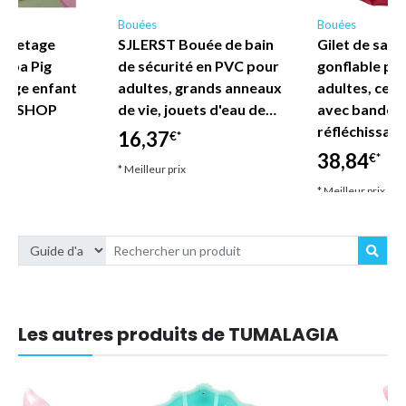
Bouées
Bouées
auvetage
SJLERST Bouée de bain
Gilet de sau
eppa Pig
de sécurité en PVC pour
gonflable po
lage enfant
adultes, grands anneaux
adultes, ceint
DE SHOP
de vie, jouets d'eau de…
avec bandes
réfléchissan
16,37
€*
38,84
€*
* Meilleur prix
* Meilleur prix
Les autres produits de TUMALAGIA