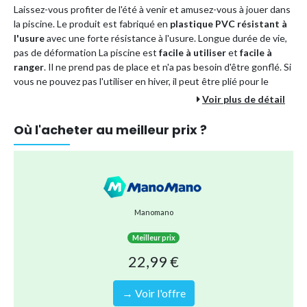
Laissez-vous profiter de l'été à venir et amusez-vous à jouer dans
la piscine. Le produit est fabriqué en
plastique PVC résistant à
l'usure
avec une forte résistance à l'usure. Longue durée de vie,
pas de déformation La piscine est
facile à utiliser
et
facile à
ranger
. Il ne prend pas de place et n'a pas besoin d'être gonflé. Si
vous ne pouvez pas l'utiliser en hiver, il peut être plié pour le
stockage.
Voir plus de détail
Où l'acheter au meilleur prix ?
Marque
TUMALAGIA
Type de produit
Bouée, brassière
Référence (EAN)
6003629550882
Manomano
Meilleur prix
22,99 €
→ Voir l'offre