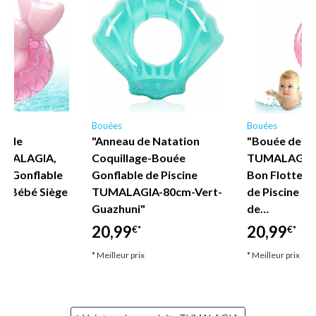
Bouées
Bouées
e de
"Anneau de Natation
"Bouée de Na
UMALAGIA,
Coquillage-Bouée
TUMALAGIA 
ne Gonflable
Gonflable de Piscine
Bon Flotteur
s, Bébé Siège
TUMALAGIA-80cm-Vert-
de Piscine Si
Guazhuni"
de…
20,99
20,99
€*
€*
* Meilleur prix
* Meilleur prix