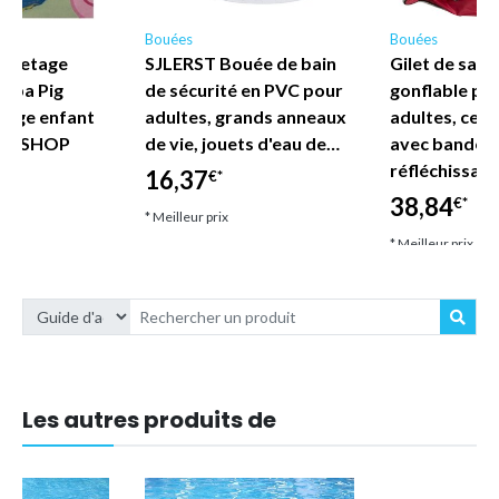
Bouées
Bouées
auvetage
SJLERST Bouée de bain
Gilet de sau
eppa Pig
de sécurité en PVC pour
gonflable po
lage enfant
adultes, grands anneaux
adultes, ceint
DE SHOP
de vie, jouets d'eau de…
avec bandes
réfléchissan
16,37
€*
38,84
€*
* Meilleur prix
* Meilleur prix
Les autres produits de