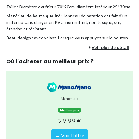
Taille : Diamètre extérieur 70*90cm, diamètre intérieur 25*30cm
Matériau de haute qualité :
l'anneau de natation est fait d'un
matériau sans danger en PVC, non irritant, non toxique, sûr,
étanche et résistant.
Beau design :
avec volant. Lorsque vous appuyez sur le bouton
rouge, il émet un bip.
Voir plus de détail
Entraînement de l'enfant :
il y a deux trous pour les jambes pour
que le bébé puisse s'asseoir dans l'eau. Il peut favoriser le
Où l'acheter au meilleur prix ?
développement des muscles des jambes du bébé. Les enfants
doivent être utilisés en eau peu profonde sous la surveillance
d'un adulte.
Que ce soit à la piscine ou à la mer, c'est le choix parfait pour des
vacances / loisirs avec des enfants.
Manomano
Type de produit
Bouée, brassière
Meilleur prix
Référence (EAN)
29,99 €
8172333127845
→ Voir l'offre