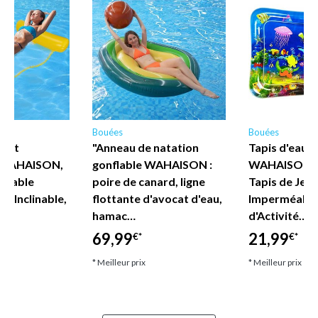
Bouées
Bouées
tant
"Anneau de natation
Tapis d'eau 
 WAHAISON,
gonflable WAHAISON :
WAHAISON p
nflable
poire de canard, ligne
Tapis de Jeu
1, Inclinable,
flottante d'avocat d'eau,
Imperméable
u…
hamac…
d'Activité…
69,99
21,99
€*
€*
* Meilleur prix
* Meilleur prix