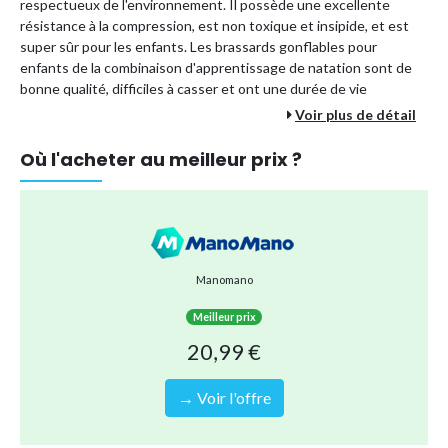
respectueux de l'environnement. Il possède une excellente
résistance à la compression, est non toxique et insipide, et est
super sûr pour les enfants. Les brassards gonflables pour
enfants de la combinaison d'apprentissage de natation sont de
bonne qualité, difficiles à casser et ont une durée de vie
extrêmement longue.
Voir plus de détail
Taille :
La taille du brassard arrière gonflable est de 14 * 17 * 12
Où l'acheter au meilleur prix ?
cm, ce qui est fait sur mesure pour les enfants âgés de 1 à 12 ans.
C'est un outil parfait pour aider les débutants à apprendre à
nager plus facilement. Les deux flotteurs et le design flamenco
sont plus sûrs et plus confortables. Le design du flotteur
pneumatique est confortable et facile à adapter à la forme
naturelle du bras.
Manomano
Mignon et Pratique :
Le brassard en forme de tambour a un
design mignon et un motif mignon, qui peut être bien adapté au
Meilleur prix
bras, ce qui est très utile pour aider les jeunes nageurs à prendre
20,99 €
confiance dans l'eau. Il y a de beaux motifs.
→ Voir l'offre
Type de produit
Bouée, brassière
Référence (EAN)
8172333099234