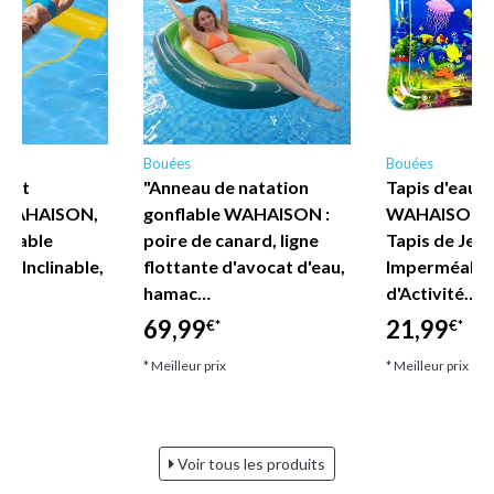
Bouées
Bouées
tant
"Anneau de natation
Tapis d'eau 
 WAHAISON,
gonflable WAHAISON :
WAHAISON p
nflable
poire de canard, ligne
Tapis de Jeu
1, Inclinable,
flottante d'avocat d'eau,
Imperméable
u…
hamac…
d'Activité…
69,99
21,99
€*
€*
* Meilleur prix
* Meilleur prix
Voir tous les produits