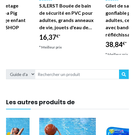
auvetage
SJLERST Bouée de bain
Gilet de sau
eppa Pig
de sécurité en PVC pour
gonflable po
lage enfant
adultes, grands anneaux
adultes, ceint
DE SHOP
de vie, jouets d'eau de…
avec bandes
réfléchissan
16,37
€*
38,84
€*
* Meilleur prix
* Meilleur prix
Les autres produits de