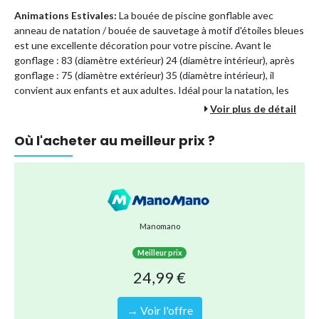
Animations Estivales:
La bouée de piscine gonflable avec
anneau de natation / bouée de sauvetage à motif d'étoiles bleues
est une excellente décoration pour votre piscine. Avant le
gonflage : 83 (diamètre extérieur) 24 (diamètre intérieur), après
gonflage : 75 (diamètre extérieur) 35 (diamètre intérieur), il
convient aux enfants et aux adultes. Idéal pour la natation, les
fêtes à la piscine ou autres sports nautiques.
Voir plus de détail
Haute Qualité:
L'anneau de natation est un anneau de natation
Où l'acheter au meilleur prix ?
soudé en PVC haute densité importé. L'airbag double couche est
non toxique, inodore et irritant pour la peau. La buse gonflable
est faite d'une technologie étanche améliorée, qui peut être
facilement gonflée et dégonflée sans fuite d'eau dans l'anneau
de natation.
Conception Exquise:
Facile à utiliser, peut être plié lorsqu'il n'est
Manomano
pas utilisé. Canapé de piscine épais avec poignées. Il est plus
pratique de maintenir l'équilibre lors de l'utilisation. Cercle de
Meilleur prix
piscine gonflable géant, confettis, cadeaux.
24,99 €
Type de produit
Bouée, brassière
→ Voir l'offre