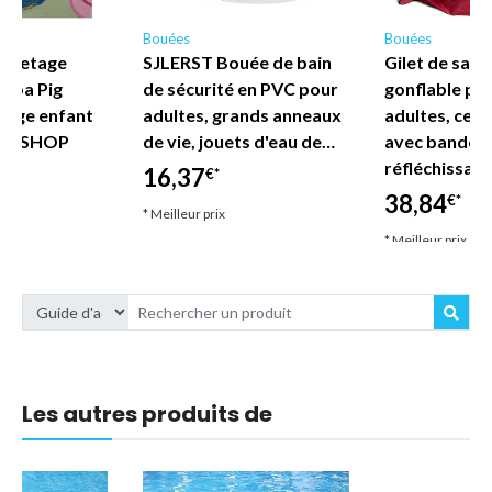
Bouées
Bouées
auvetage
SJLERST Bouée de bain
Gilet de sau
eppa Pig
de sécurité en PVC pour
gonflable po
lage enfant
adultes, grands anneaux
adultes, ceint
DE SHOP
de vie, jouets d'eau de…
avec bandes
réfléchissan
16,37
€*
38,84
€*
* Meilleur prix
* Meilleur prix
Les autres produits de