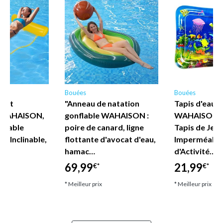
Bouées
Bouées
tant
"Anneau de natation
Tapis d'eau 
 WAHAISON,
gonflable WAHAISON :
WAHAISON p
nflable
poire de canard, ligne
Tapis de Jeu
1, Inclinable,
flottante d'avocat d'eau,
Imperméable
u…
hamac…
d'Activité…
69,99
21,99
€*
€*
* Meilleur prix
* Meilleur prix