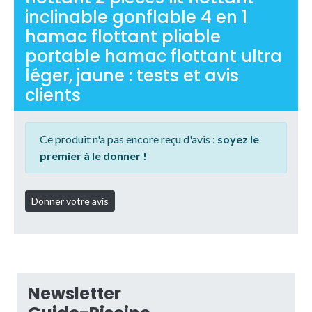
inclinable gonflable 4 en 1
hamac flottant pliable
portable hamac flottant ultra
léger, jaune : tests et avis
clients
Ce produit n'a pas encore reçu d'avis :
soyez le
premier à le donner !
Newsletter