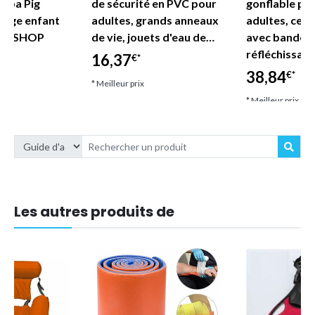
eppa Pig
de sécurité en PVC pour
gonflable po
lage enfant
adultes, grands anneaux
adultes, ceint
DE SHOP
de vie, jouets d'eau de…
avec bandes
réfléchissan
16,37
€*
38,84
€*
* Meilleur prix
* Meilleur prix
Les autres produits de