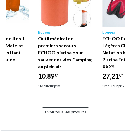
Bouées
Bouées
scine 4 en 1
Outil médical de
ECHOO Palm
t - Matelas
premiers secours
Légères Cha
 flottant
ECHOO piscine pour
Natation Mix
ssier de
sauver des vies Camping
Piscine Enfan
en plein air…
XXXS
10,89
27,21
€*
€*
* Meilleur prix
* Meilleur prix
Voir tous les produits