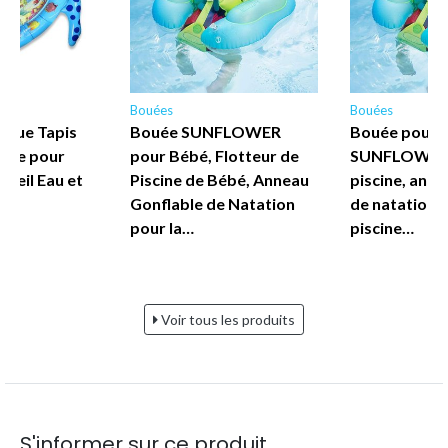
Bouées
Bouées
rtue Tapis
Bouée SUNFLOWER
Bouée pour 
able pour
pour Bébé, Flotteur de
SUNFLOWER, 
éveil Eau et
Piscine de Bébé, Anneau
piscine, anne
Gonflable de Natation
de natation p
pour la…
piscine…
Voir tous les produits
S'informer sur ce produit