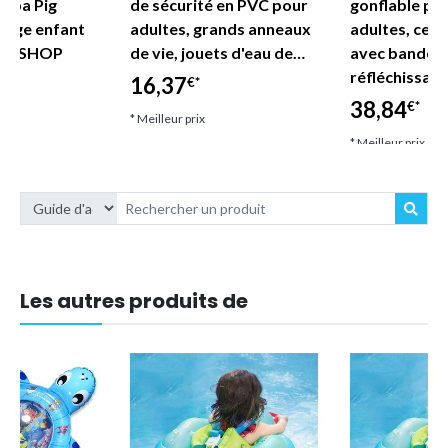
eppa Pig
de sécurité en PVC pour
gonflable po
lage enfant
adultes, grands anneaux
adultes, ceint
DE SHOP
de vie, jouets d'eau de…
avec bandes
réfléchissan
16,37
€*
38,84
€*
* Meilleur prix
* Meilleur prix
Les autres produits de