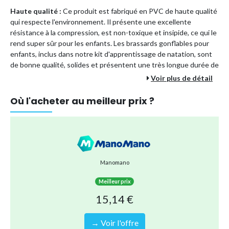
Haute qualité :
Ce produit est fabriqué en PVC de haute qualité
qui respecte l'environnement. Il présente une excellente
résistance à la compression, est non-toxique et insipide, ce qui le
rend super sûr pour les enfants. Les brassards gonflables pour
enfants, inclus dans notre kit d'apprentissage de natation, sont
de bonne qualité, solides et présentent une très longue durée de
vie.
Voir plus de détail
Où l'acheter au meilleur prix ?
Taille :
La taille du brassard arrière gonflable est de 14 * 17 * 12
cm, adapté spécifiquement pour les enfants âgés de 3 à 6 ans.
C'est l'outil parfait pour faciliter l'apprentissage de la natation
chez les débutants. Equipé de deux flotteurs et arborant un
design flamenco, ce brassard offre une sécurité et un confort
accrus. De plus, sa conception pneumatique s'adapte
Manomano
confortablement au contour naturel du bras.
Meilleur prix
15,14 €
Mignon et Pratique :
Le brassard en forme de tambour arbore
un design mignon et un joli motif, s’adaptant idéalement au bras.
Il s’avère très utile pour aider les jeunes nageurs à prendre
→ Voir l'offre