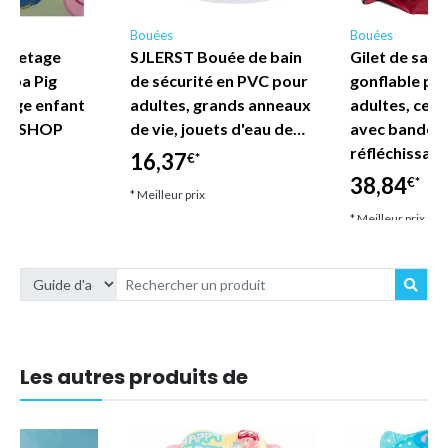
Bouées
Bouées
auvetage
SJLERST Bouée de bain
Gilet de sau
eppa Pig
de sécurité en PVC pour
gonflable po
lage enfant
adultes, grands anneaux
adultes, ceint
DE SHOP
de vie, jouets d'eau de…
avec bandes
réfléchissan
16,37
€*
38,84
€*
* Meilleur prix
* Meilleur prix
Les autres produits de