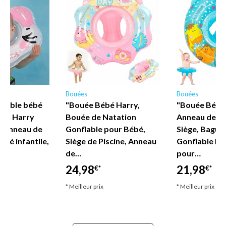
Bouées
Bouées
semble bébé
"Bouée Bébé Harry,
"Bouée Bébé 
ain Harry
Bouée de Natation
Anneau de Na
e, anneau de
Gonflable pour Bébé,
Siège, Bague
né infantile,
Siège de Piscine, Anneau
Gonflable Fl
de…
pour…
24,98
21,98
€*
€*
* Meilleur prix
* Meilleur prix