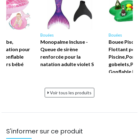
Bouées
Bouées
 Bebe,
Monopalme Incluse -
Bouee Piscin
atation pour
Queue de sirène
Flottant pou
 Gonflable
renforcée pour la
Piscine,Porte
tteurs bébé
natation adulte violet S
gobelets,Pal
Gonflable Pl
Flottant pou
Voir tous les produits
S'informer sur ce produit