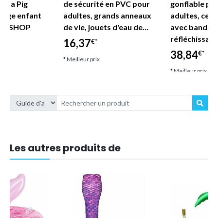
eppa Pig
de sécurité en PVC pour
gonflable po
lage enfant
adultes, grands anneaux
adultes, ceint
DE SHOP
de vie, jouets d'eau de…
avec bandes
réfléchissan
16,37
€*
38,84
€*
* Meilleur prix
* Meilleur prix
Les autres produits de