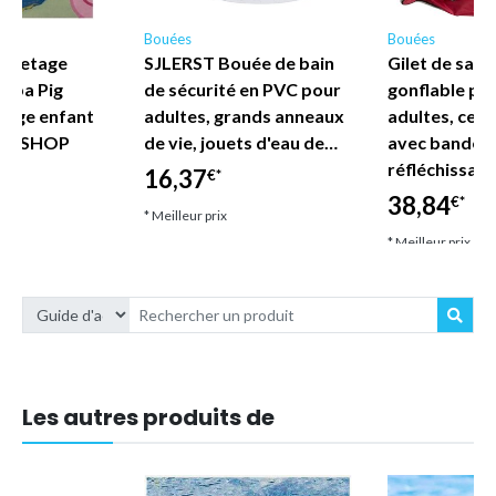
Bouées
Bouées
auvetage
SJLERST Bouée de bain
Gilet de sau
eppa Pig
de sécurité en PVC pour
gonflable po
lage enfant
adultes, grands anneaux
adultes, ceint
DE SHOP
de vie, jouets d'eau de…
avec bandes
réfléchissan
16,37
€*
38,84
€*
* Meilleur prix
* Meilleur prix
Les autres produits de