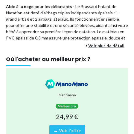
Aide à la nage pour les débutants
- Le Brassard Enfant de
Natation est doté d'airbags triples indépendants épaissis : 1
grand airbag et 2 airbags latéraux. Ils fonctionnent ensemble
pour offrir une stabilité et une sécurité élevées, aidant ainsi votre
bébé à apprendre sa première leçon de natation. Le matériau en
PVC épaissi de 0,3 mm assure une protection épaissie, douce et
respectueuse de la peau de votre bébé. De plus, le matériau non
Voir plus de détail
toxique n'affecte pas la peau de votre bébé.
Où l'acheter au meilleur prix ?
Étapes d'utilisation
:
1. Utilisez une pompe pour gonfler l'airbag extérieur du bracelet
du bébé ;
2. Mouillez le bras du bébé ;
3. Tenez vos doigts et placez l'anneau de natation sur le bras ;
4. Vérifiez si le Brassard de Natation glisse, préparez-vous dans
Manomano
l'eau.
Facile à transporter, les Anneaux Gonflables de Brassards sont
Meilleur prix
de petite taille et deviennent très compacts une fois dégonflés.
24,99 €
Vous pouvez donc facilement les mettre dans vos bagages et les
emporter en vacances avec vous et vos enfants.
→ Voir l'offre