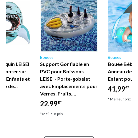
Bouées
Bouées
Requin LEISEI
Support Gonflable en
Bouée Bébé L
à Monter sur
PVC pour Boissons
Anneau de Ba
our Enfants et
LEISEI - Porte-gobelet
Enfant pour 
uée de…
avec Emplacements pour
41,99
€*
Verres, Fruits,…
* Meilleur prix
22,99
€*
* Meilleur prix