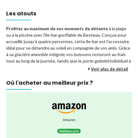
Les atouts
Profitez au maximum de vos moments de détente
à la plage
ou à la piscine avec l'île-bar gonflable de Bestway. Conçue pour
accueillir jusqu'à quatre personnes, cette île-bar est l'accessoire
idéal pour se détendre au soleil en compagnie de vos amis. Grâce
à sa
glacière amovible intégrée
, vos boissons resteront au frais
tout au long de la journée, tandis que le
porte-gobelet
individuel à
chaque siège vous permettra de vivre un après-midi légendaire,
Voir plus de détail
que vous soyez à la mer, au lac, ou simplement à la piscine de
votre jardin.
Où l'acheter au meilleur prix ?
Les caractéristiques remarquables de cette île-bar
ultra-
résistante
incluent :
Dimensions gonflées : 242 x 242 x 67 cm.
Charge maximale supportée : 360 kg. Convient
parfaitement pour quatre adultes.
Amazon
Couleur attrayante : marron et blanc, ajoutant une touche
Meilleur prix
d'élégance à votre divertissement aquatique.