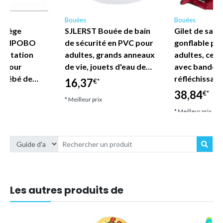
Bouées
Bouées
 Siège
SJLERST Bouée de bain
Gilet de sau
RANIPOBO
de sécurité en PVC pour
gonflable po
 Natation
adultes, grands anneaux
adultes, ceint
l pour
de vie, jouets d'eau de…
avec bandes
r Bébé de…
réfléchissan
16,37
€*
38,84
€*
* Meilleur prix
* Meilleur prix
Les autres produits de