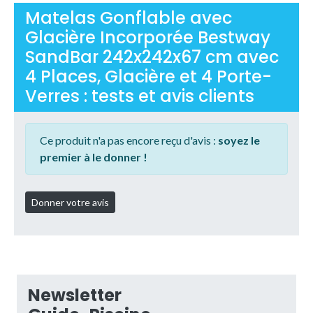
Matelas Gonflable avec
Glacière Incorporée Bestway
SandBar 242x242x67 cm avec
4 Places, Glacière et 4 Porte-
Verres : tests et avis clients
Ce produit n'a pas encore reçu d'avis :
soyez le
premier à le donner !
Newsletter