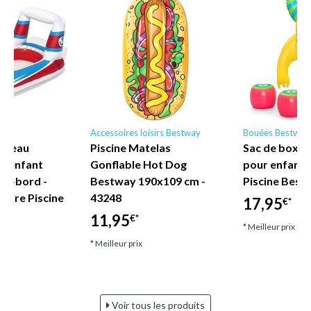
y
Accessoires loisirs Bestway
Bouées Bestway
Bateau
Piscine Matelas
Sac de boxe 
e enfant
Gonflable Hot Dog
pour enfant
rs-bord -
Bestway 190x109 cm -
Piscine Best
toire Piscine
43248
17,95
€*
11,95
€*
* Meilleur prix
* Meilleur prix
Voir tous les produits