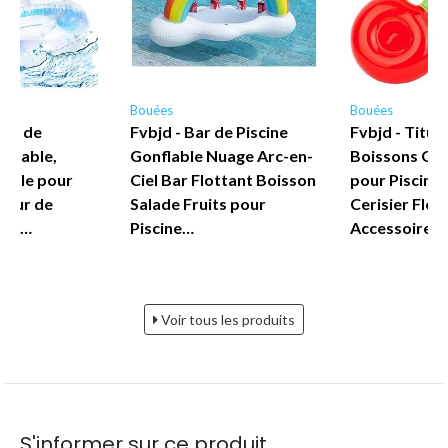
Bouées
Bouées
eau de
Fvbjd - Bar de Piscine
Fvbjd - Titul
nflable,
Gonflable Nuage Arc-en-
Boissons Gon
able pour
Ciel Bar Flottant Boisson
pour Piscine,
tteur de
Salade Fruits pour
Cerisier Flot
le à…
Piscine…
Accessoires
Voir tous les produits
S'informer sur ce produit