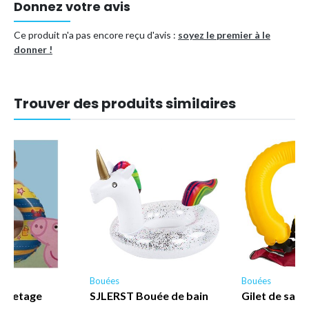
Donnez votre avis
profiter du plaisir de la liste des eaux. Facile à ranger et étanche.
le siège de piscine pour bébé est équipé d'une soupape d'air de
Ce produit n'a pas encore reçu d'avis :
soyez le premier à le
sécurité, qui est gonflée pour un gonflage et un dégonflage
donner !
faciles.
Type de produit
Bouée, brassière
Trouver des produits similaires
Référence (EAN)
6927193529450
Bouées
Bouées
auvetage
SJLERST Bouée de bain
Gilet de sau