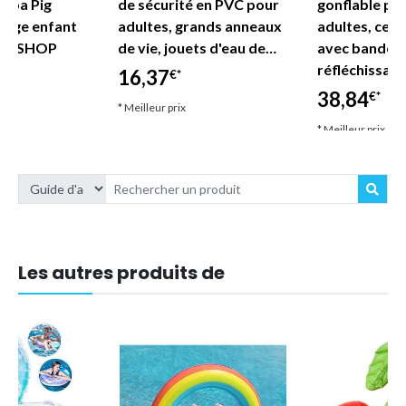
eppa Pig
de sécurité en PVC pour
gonflable po
lage enfant
adultes, grands anneaux
adultes, ceint
DE SHOP
de vie, jouets d'eau de…
avec bandes
réfléchissan
16,37
€*
38,84
€*
* Meilleur prix
* Meilleur prix
Les autres produits de