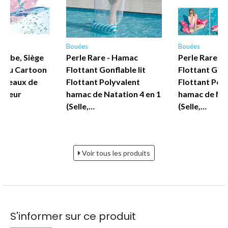
Bouées
Bouées
Bebe, Siège
Perle Rare - Hamac
Perle Rare -
 Bleu Cartoon
Flottant Gonflable lit
Flottant Gonf
Anneaux de
Flottant Polyvalent
Flottant Pol
otteur
hamac de Natation 4 en 1
hamac de Nat
(Selle,…
(Selle,…
Voir tous les produits
S'informer sur ce produit