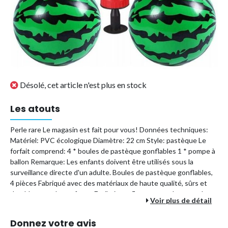
Désolé, cet article n'est plus en stock
Les atouts
Perle rare Le magasin est fait pour vous! Données techniques:
Matériel: PVC écologique Diamètre: 22 cm Style: pastèque Le
forfait comprend: 4 * boules de pastèque gonflables 1 * pompe à
ballon Remarque: Les enfants doivent être utilisés sous la
surveillance directe d'un adulte. Boules de pastèque gonflables,
4 pièces Fabriqué avec des matériaux de haute qualité, sûrs et
durables pour les enfants. Facile à gonfler et peut s'amuser de
Voir plus de détail
l'intérieur. A l'aide de ballons de plage gonflables, vous jouerez en
famille ou entre amis dans la piscine, sur la plage ou lors d'une
Donnez votre avis
fête d'anniversaire. Pour les garçons et les s, le ballon de plage