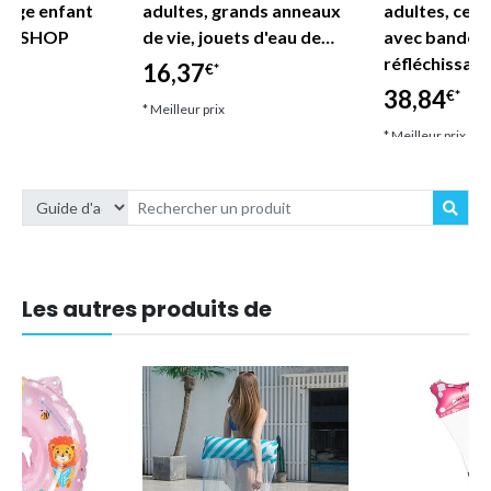
lage enfant
adultes, grands anneaux
adultes, ceint
DE SHOP
de vie, jouets d'eau de…
avec bandes
réfléchissan
16,37
€*
38,84
€*
* Meilleur prix
* Meilleur prix
Les autres produits de