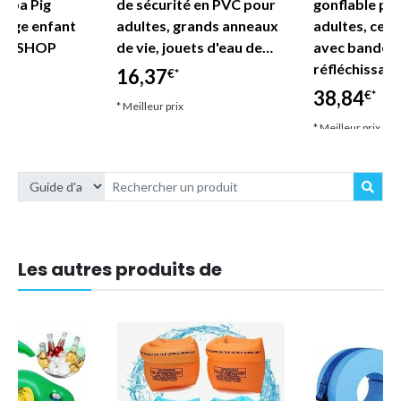
eppa Pig
de sécurité en PVC pour
gonflable po
lage enfant
adultes, grands anneaux
adultes, ceint
DE SHOP
de vie, jouets d'eau de…
avec bandes
réfléchissan
16,37
€*
38,84
€*
* Meilleur prix
* Meilleur prix
Les autres produits de