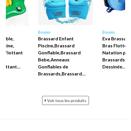
Bouées
Bouées
flable,
Brassard Enfant
Eva Brassar
iscine,
Piscine,Brassard
Bras Flotteur
ar Flottant
Gonflable,Brassard
Natation pou
uee
Bebe,Anneaux
Brassards De
 Flottant…
Gonflables de
Dessinée…
Brassards,Brassard…
Voir tous les produits