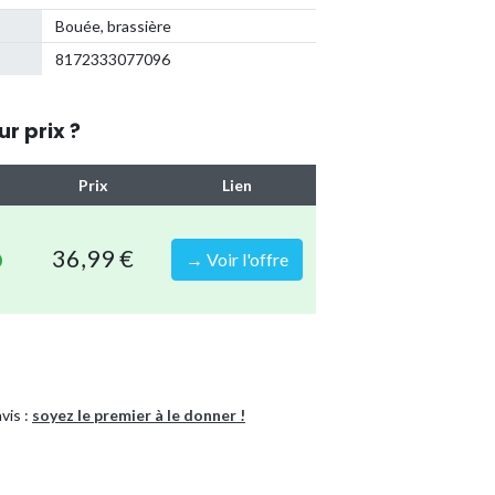
Bouée, brassière
8172333077096
ur prix ?
Prix
Lien
36,99 €
→ Voir l'offre
vis :
soyez le premier à le donner !