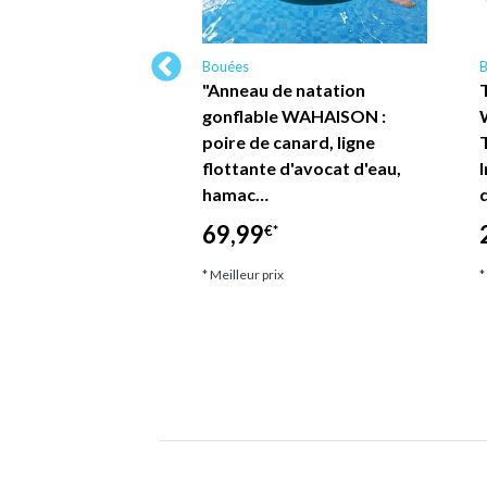
Bouées
ottant Multiusage
"Anneau de natation
N, Flotteur
gonflable WAHAISON :
 Piscine 4-en-1,
poire de canard, ligne
e, Hamac d'eau…
flottante d'avocat d'eau,
hamac…
*
69,99
€*
ix
* Meilleur prix
*