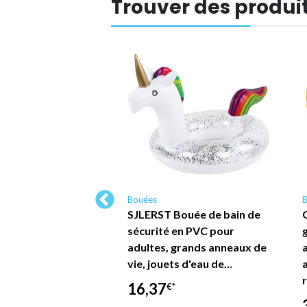
Trouver des produit
Bouées
 sauvetage
SJLERST Bouée de bain de
e Peppa Pig donut
sécurité en PVC pour
e enfant 50cm -
adultes, grands anneaux de
a
HOP TRAESIO
vie, jouets d'eau de…
16,37
*
€*