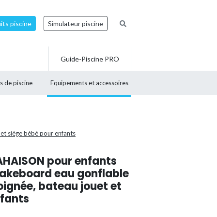
ts piscine
Simulateur piscine
Guide-Piscine PRO
s de piscine
Equipements et accessoires
 et siège bébé pour enfants
AHAISON pour enfants
wakeboard eau gonflable
poignée, bateau jouet et
nfants