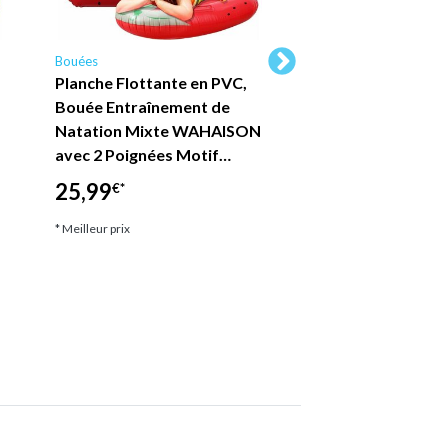
Bouées
Bouées
Planche Flottante en PVC,
Fauteuil piscine pl
Bouée Entraînement de
chaise longue plia
Natation Mixte WAHAISON
WAHAISON High F
avec 2 Poignées Motif…
201 x 89 cm
25,99
66,99
€*
€*
* Meilleur prix
* Meilleur prix