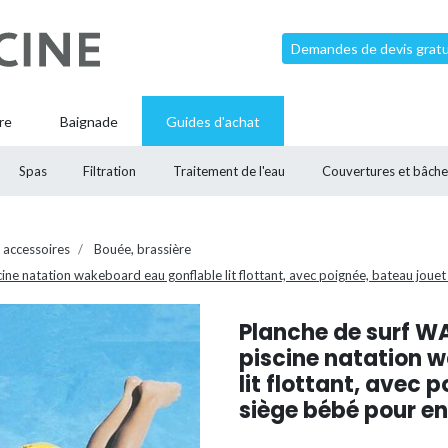
Demandes de devis gratui
re
Baignade
Guides d'achat
Spas
Filtration
Traitement de l'eau
Couvertures et bâche
 accessoires
Bouée, brassière
e natation wakeboard eau gonflable lit flottant, avec poignée, bateau jouet
Planche de surf W
piscine natation 
lit flottant, avec 
siège bébé pour e