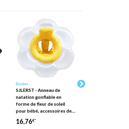
Bouées
Bouées
SJLERST - Anneau de
SJLERST Flotteur 
natation gonflable en
natation pour béb
forme de fleur de soleil
couche transparen
pour bébé, accessoires de…
PVC, Anti-fuite, p
16,76
9,79
€*
€*