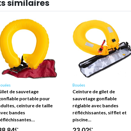
s similaires
Bouées
Bouées
Gilet de sauvetage
Ceinture de gilet de
gonflable portable pour
sauvetage gonflable
dultes, ceinture de taille
réglable avec bandes
avec bandes
réfléchissantes, sifflet et
réfléchissantes…
piscine…
38,84
23,02
€*
€*