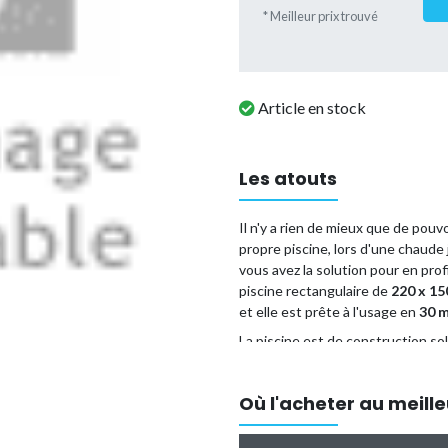
* Meilleur prix trouvé
Article en stock
Les atouts
Il n'y a rien de mieux que de pouv
propre piscine, lors d'une chaude 
vous avez la solution pour en pr
piscine rectangulaire de
220 x 15
et elle est prête à l'usage en
30 
La piscine est de construction so
épaisseurs. La couche intérieure 
enfants. Avec cet ensemble, vous
Où l'acheter au meille
besoin pour un entretien optimal 
Forme :
rectangulaire