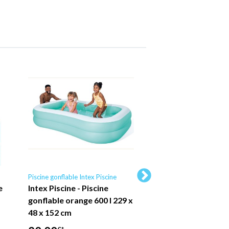
Piscine gonflable Intex Piscine
Piscine tubulaire Intex P
e
Intex Piscine - Piscine
Piscine Intex Oval
gonflable orange 600 l 229 x
Frame - 503 x 274 
48 x 152 cm
Grise - Comprend 
Accessoires CB52