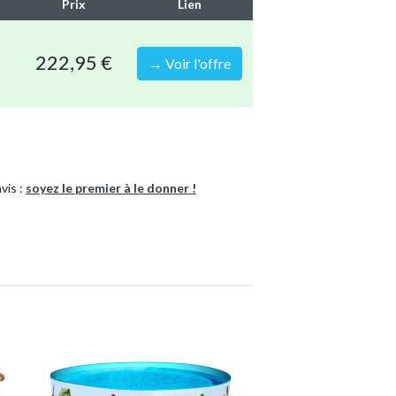
Prix
Lien
60 cm
222,95 €
→ Voir l'offre
62
s
matériaux solides
vis :
soyez le premier à le donner !
e
cine en une seule commande
e complet 7-en-1 WAYS
Piscine tubulaire
Rectangulaire
8720679668777