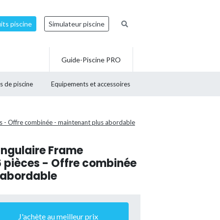
ts piscine
Simulateur piscine
Guide-Piscine PRO
s de piscine
Equipements et accessoires
s - Offre combinée - maintenant plus abordable
angulaire Frame
 pièces - Offre combinée
 abordable
J'achète au meilleur prix