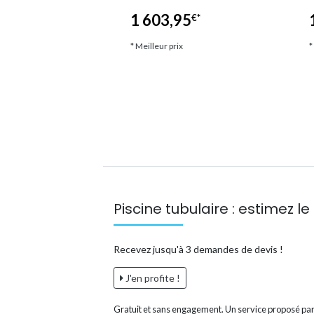
5
1 603,95
€*
€*
ix
* Meilleur prix
*
Piscine tubulaire : estimez le 
Recevez jusqu'à 3 demandes de devis !
J'en profite !
Gratuit et sans engagement. Un service proposé par