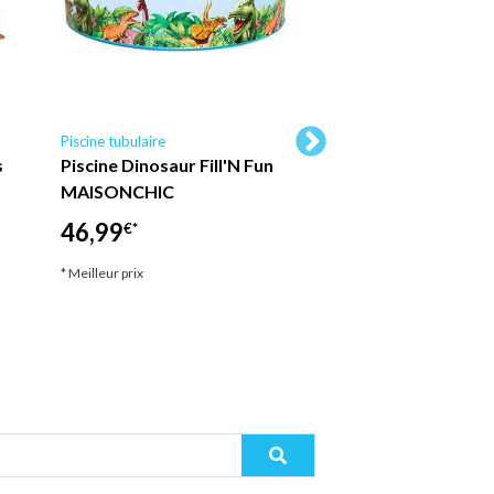
Piscine tubulaire
Piscine tubulaire Ubbin
s
Piscine Dinosaur Fill'N Fun
Ubbink - Piscine b
MAISONCHIC
Sunwater octogon
300x490x120 cm li
46,99
€*
2 599,00
€*
* Meilleur prix
* Meilleur prix