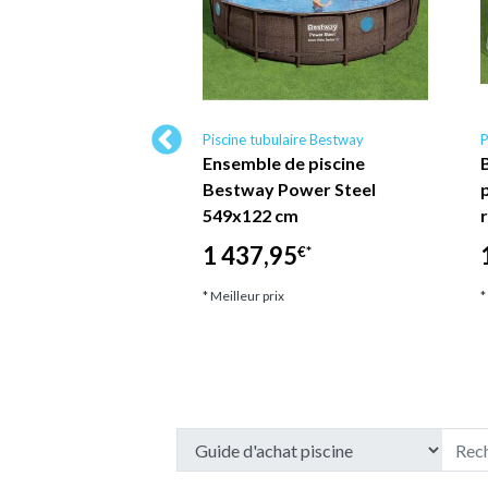
ulaire Bestway
Piscine tubulaire Bestway
P
ne hors sol
Ensemble de piscine
e Bestway Steel
Bestway Power Steel
 396 x 107 cm -
549x122 cm
ec filtre à…
1 437,95
€*
7
€*
* Meilleur prix
*
ix