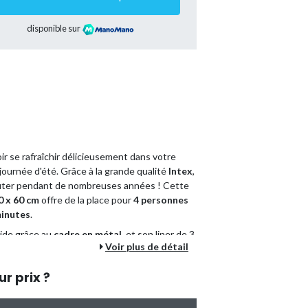
disponible sur
oir se rafraîchir délicieusement dans votre
journée d'été. Grâce à la grande qualité
Intex
,
ofiter pendant de nombreuses années ! Cette
0 x 60 cm
offre de la place pour
4 personnes
minutes
.
lide grâce au
cadre en métal
, et son liner de 3
Voir plus de détail
est en polyester, et donc adaptée aux
 avez en une fois tout ce dont vous avez
ur prix ?
de votre piscine.