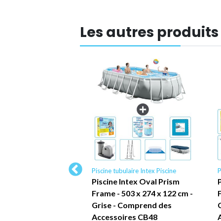
Les autres produits
laire Intex Piscine
Piscine tubulaire Intex Piscine
P
ntex Cadre Rond -
Piscine Intex Oval Prism
cm - Bleue -
Frame - 503 x 274 x 122 cm -
e Inclus CB67 -
Grise - Comprend des
cine
Accessoires CB48