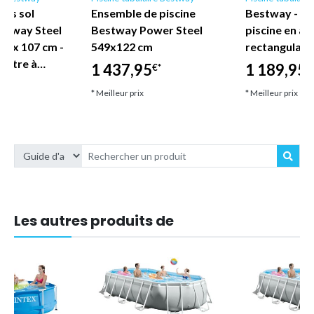
hors sol
Ensemble de piscine
Bestway - E
estway Steel
Bestway Power Steel
piscine en ac
6 x 107 cm -
549x122 cm
rectangulair
filtre à…
1 437,95
1 189,95
€*
€
* Meilleur prix
* Meilleur prix
Les autres produits de