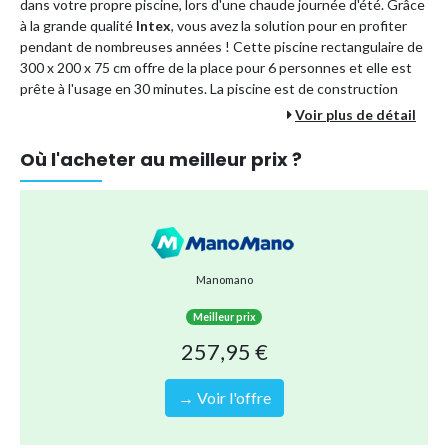
dans votre propre piscine, lors d'une chaude journée d'été. Grâce
à la grande qualité
Intex
, vous avez la solution pour en profiter
pendant de nombreuses années ! Cette piscine rectangulaire de
300 x 200 x 75 cm offre de la place pour 6 personnes et elle est
prête à l'usage en 30 minutes. La piscine est de construction
solide grâce au cadre en métal, et son liner de 3 épaisseurs.
Voir plus de détail
Où l'acheter au meilleur prix ?
La couche intérieure est en polyester, et donc adaptée aux
enfants. Avec cet ensemble, vous avez en une fois tout ce dont
vous avez besoin pour un entretien optimal de votre piscine.
Caractéristiques piscine :
Forme :
rectangulaire
Manomano
Dimensions :
300x200x75 cm
Meilleur prix
Couleur :
Bleue
257,95 €
Contenance en litres :
3834
Adaptée pour :
6 personnes
→ Voir l'offre