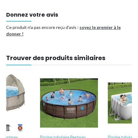
Points positifs :
Donnez votre avis
✔ Prête en 30 minutes
Ce produit n'a pas encore reçu d'avis :
soyez le premier à le
✔ Adaptée aux enfants et matériaux solides
donner !
✔ Intex marque supérieure
✔ Tous vos besoins de piscine en une seule commande
✔ Pack d'entretien piscine complet 7-en-1 WAYS
Trouver des produits similaires
Type de piscine
Piscine tubulaire
Forme
Rectangulaire
Référence (EAN)
8720679668968
re Bestway
Piscine tubulaire Bestway
Piscine tubulair