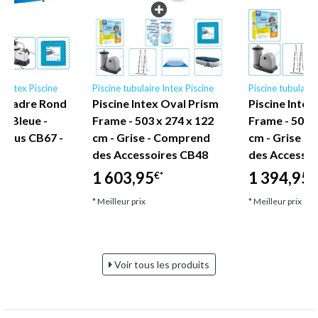
e Intex Piscine
Piscine tubulaire Intex Piscine
Piscine tubulaire
ex Cadre Rond
Piscine Intex Oval Prism
Piscine Intex
 - Bleue -
Frame - 503 x 274 x 122
Frame - 503 x
nclus CB67 -
cm - Grise - Comprend
cm - Grise -
e
des Accessoires CB48
des Accessoi
1 603,95
1 394,95
€*
€
* Meilleur prix
* Meilleur prix
Voir tous les produits