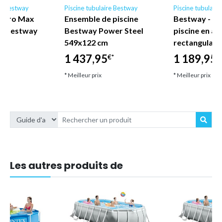
re Bestway
Piscine tubulaire Bestway
Piscine tubulair
el Pro Max
Ensemble de piscine
Bestway - E
 - Bestway
Bestway Power Steel
piscine en ac
549x122 cm
rectangulair
1 437,95
1 189,95
€*
€
* Meilleur prix
* Meilleur prix
Les autres produits de