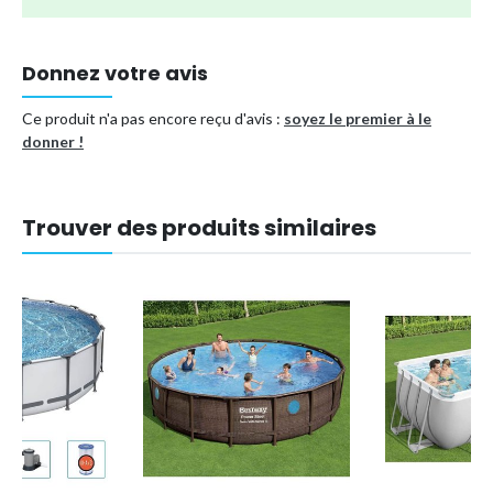
pack d'entretien complet 7-en-1 WAYS
Économies :
prix le plus bas grâce à l'achat du kit complet
Donnez votre avis
Marque A :
articles de piscine de qualité supérieure
Ce produit n'a pas encore reçu d'avis :
Service :
livret de service pratique inclus
soyez le premier à le
donner !
Montage facile :
plan clair étape par étape
Tapis chauffant inclus :
permet à l'eau de gagner jusqu'à 5
degrés
Trouver des produits similaires
Type de piscine
Piscine tubulaire
Forme
Rectangulaire
Référence (EAN)
8720679696282