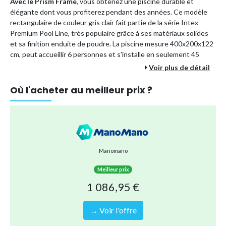
Avec le Prism Frame
, vous obtenez une piscine durable et
élégante dont vous profiterez pendant des années. Ce modèle
rectangulaire de couleur gris clair fait partie de la série Intex
Premium Pool Line, très populaire grâce à ses matériaux solides
et sa finition enduite de poudre. La piscine mesure 400x200x122
cm, peut accueillir 6 personnes et s'installe en seulement 45
minutes. De plus, l'ensemble comprend tous les accessoires
Voir plus de détail
nécessaires pour un entretien optimal de votre piscine.
Où l'acheter au meilleur prix ?
Forme: Rectangulaire
Dimensions: 400x200x122 cm
Couleur: Gris
Contenance en litres: 8.418 Litres
Adaptée pour personnes: 6
Manomano
Avec cet ensemble, vous bénéficiez des avantages suivants :
Meilleur prix
Installation rapide :
en 45 minutes
1 086,95 €
Adaptée aux enfants :
matériaux solides et sécurisés
→ Voir l'offre
Intex marque supérieure :
piscine de qualité garantie
Tous vos besoins de piscine en une seule commande :