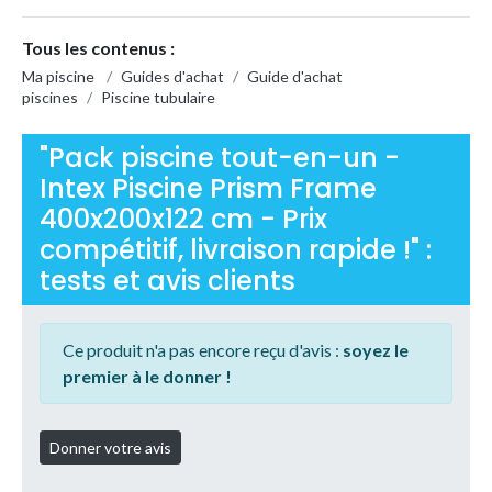
Tous les contenus :
Ma piscine
/
Guides d'achat
/
Guide d'achat
piscines
/
Piscine tubulaire
"Pack piscine tout-en-un -
Intex Piscine Prism Frame
400x200x122 cm - Prix
compétitif, livraison rapide !" :
tests et avis clients
Ce produit n'a pas encore reçu d'avis :
soyez le
premier à le donner !