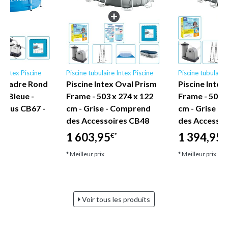
e Intex Piscine
Piscine tubulaire Intex Piscine
Piscine tubulaire
ex Cadre Rond
Piscine Intex Oval Prism
Piscine Intex
 - Bleue -
Frame - 503 x 274 x 122
Frame - 503 x
nclus CB67 -
cm - Grise - Comprend
cm - Grise -
e
des Accessoires CB48
des Accessoi
1 603,95
1 394,95
€*
€
* Meilleur prix
* Meilleur prix
Voir tous les produits