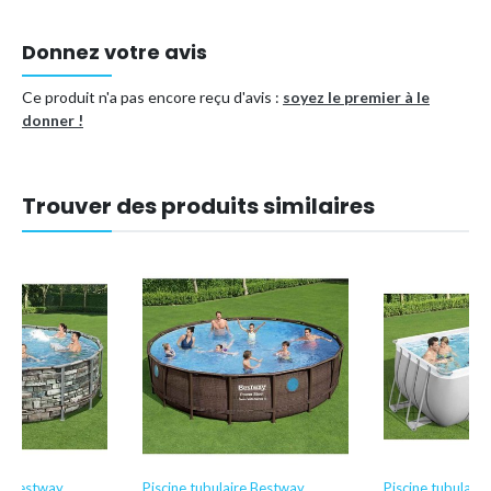
Filtres pour votre pompe à filtre Intex (6 pièces) inclus.
Donnez votre avis
Comprend une couverture solaire qui isole.
Ce produit n'a pas encore reçu d'avis :
soyez le premier à le
Type de piscine
Piscine tubulaire
donner !
Référence (EAN)
8721114950860
Trouver des produits similaires
re Bestway
Piscine tubulaire Bestway
Piscine tubulair