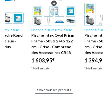
e Intex Piscine
Piscine tubulaire Intex Piscine
Piscine tubulaire
ex Cadre Rond
Piscine Intex Oval Prism
Piscine Intex
 - Bleue -
Frame - 503 x 274 x 122
Frame - 503 x
Inclus
cm - Grise - Comprend
cm - Grise -
des Accessoires CB48
des Accessoi
1 603,95
1 394,95
€*
€
* Meilleur prix
* Meilleur prix
Voir tous les produits