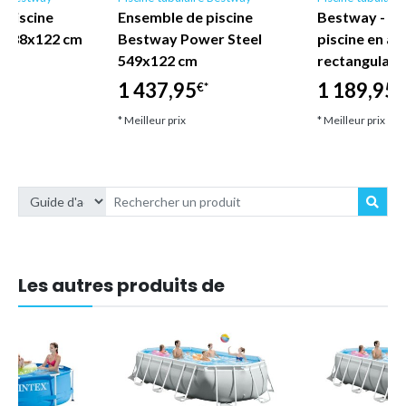
 piscine
Ensemble de piscine
Bestway - E
l 488x122 cm
Bestway Power Steel
piscine en ac
549x122 cm
rectangulair
1 437,95
1 189,95
€*
€
* Meilleur prix
* Meilleur prix
Les autres produits de