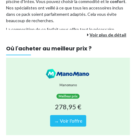
piscine d'Intex. Vous pouvez choisir la commodité et le
confort
.
Nos spécialistes ont veillé à ce que tous les accessoires inclus
dans ce pack soient parfaitement adaptés. Cela vous évite
beaucoup de recherches.
La composition de ce forfait vous offre tout le nécessaire.
Voir plus de détail
Les avantages d'un forfait piscine :
Vous dépensez moins que si vous commandiez tous les
Où l'acheter au meilleur prix ?
accessoires séparément.
En commandant ce colis en une seule fois, vous optez pour
une méthode d'expédition plus durable. En effet, il est
envoyé en une seule fois au lieu de plusieurs envois
séparés.
Manomano
Vous êtes assuré que tous les accessoires s'emboîtent
correctement. Donc, pas de soucis !
Meilleur prix
278,95 €
Vous pouvez être sûr de pouvoir profiter sans soucis de
nombreux plaisirs de la piscine pour toute la famille.
→ Voir l'offre
Vos avantages :
Piscine hors sol très robuste.