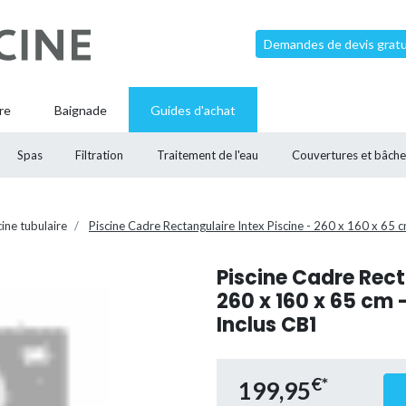
Demandes de devis gratui
re
Baignade
Guides d'achat
Spas
Filtration
Traitement de l'eau
Couvertures et bâche
cine tubulaire
Piscine Cadre Rectangulaire Intex Piscine - 260 x 160 x 65 c
Piscine Cadre Rect
260 x 160 x 65 cm 
Inclus CB1
€*
199,95