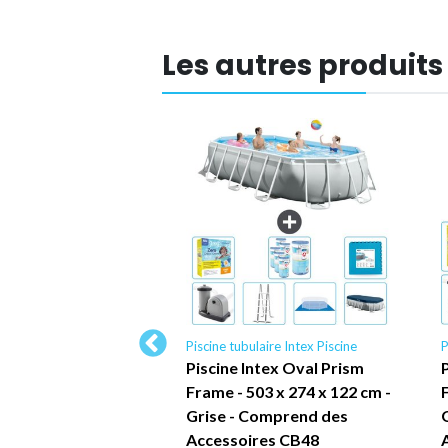
Les autres produits
laire Intex Piscine
Piscine tubulaire Intex Piscine
P
ntex Cadre Rond -
Piscine Intex Oval Prism
cm - Bleue -
Frame - 503 x 274 x 122 cm -
e Inclus CB67 -
Grise - Comprend des
cine
Accessoires CB48