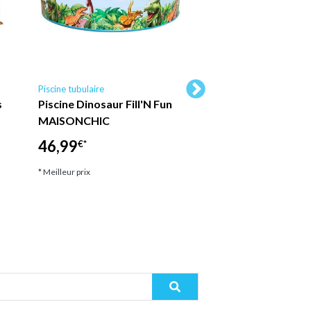
Piscine tubulaire
Piscine tubulaire Ubbin
s
Piscine Dinosaur Fill'N Fun
Ubbink - Piscine b
MAISONCHIC
Sunwater octogon
300x490x120 cm li
46,99
€*
2 599,00
€*
* Meilleur prix
* Meilleur prix