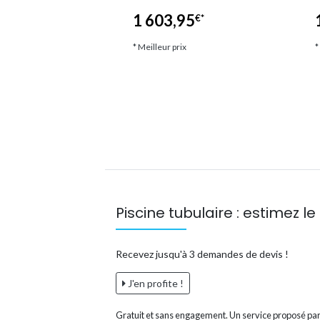
5
1 603,95
€*
€*
ix
* Meilleur prix
*
Piscine tubulaire : estimez le 
Recevez jusqu'à 3 demandes de devis !
J'en profite !
Gratuit et sans engagement. Un service proposé par