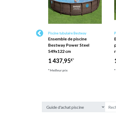
ulaire Bestway
Piscine tubulaire Bestway
P
ne hors sol
Ensemble de piscine
e Bestway Steel
Bestway Power Steel
 396 x 107 cm -
549x122 cm
ec filtre à…
1 437,95
€*
7
€*
* Meilleur prix
*
ix