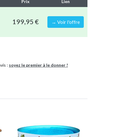
n effet, il est envoyé en une seule fois au lieu
Prix
Lien
s.
 les accessoires s'emboîtent correctement.
199,95 €
→ Voir l'offre
rofiter sans soucis de nombreux plaisirs de la
ire très robuste.
vis :
soyez le premier à le donner !
our éviter la saleté et maintenir la chaleur.
Piscine tubulaire
Rectangulaire
8721114952598