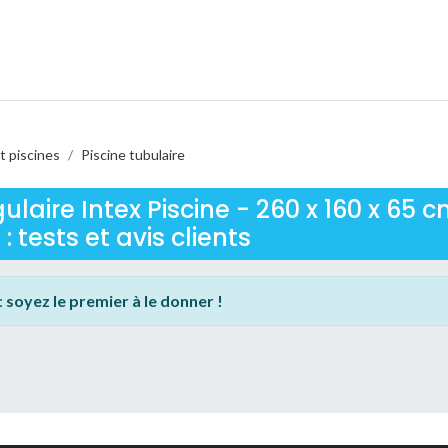
t piscines
/
Piscine tubulaire
laire Intex Piscine - 260 x 160 x 65 c
: tests et avis clients
:
soyez le premier à le donner !