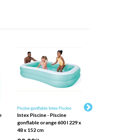
Piscine gonflable Intex Piscine
Piscine tubulaire Intex P
e
Intex Piscine - Piscine
Piscine Intex Oval
gonflable orange 600 l 229 x
Frame - 503 x 274 
48 x 152 cm
Grise - Comprend 
Accessoires CB52