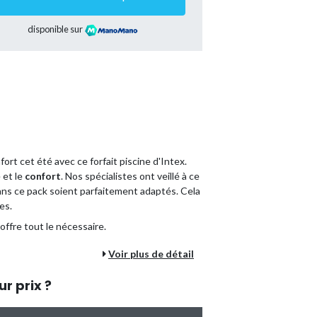
disponible sur
ort cet été avec ce forfait piscine d'Intex.
 et le
confort
. Nos spécialistes ont veillé à ce
ans ce pack soient parfaitement adaptés. Cela
es.
offre tout le nécessaire.
 :
Voir plus de détail
parant à l'achat de tous les accessoires
ur prix ?
 une seule fois, vous optez pour une méthode