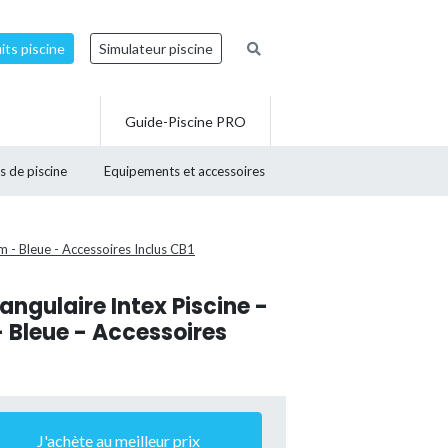
ts piscine
Simulateur piscine
Guide-Piscine PRO
s de piscine
Equipements et accessoires
m - Bleue - Accessoires Inclus CB1
angulaire Intex Piscine -
- Bleue - Accessoires
J'achète au meilleur prix