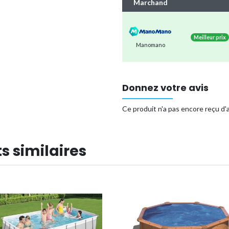
d'expédition plus durable. E
Marchand
de plusieurs envois séparé
Vous êtes assuré que tous
Donc pas de soucis !
Meilleur prix
Manomano
Vous pouvez être sûr de pouvoir p
piscine pour toute la famille.
Vos avantages :
Donnez votre avis
Piscine hors sol rectangula
Ce produit n'a pas encore reçu d'a
Comprend une bâche solide p
Type de piscine
s similaires
Forme
Référence (EAN)