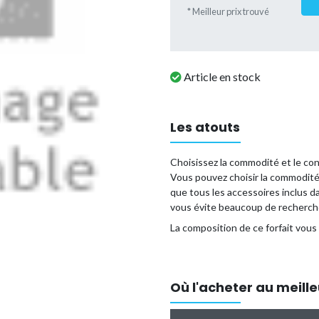
* Meilleur prix trouvé
Article en stock
Les atouts
Choisissez la commodité et le conf
Vous pouvez choisir la commodité
que tous les accessoires inclus d
vous évite beaucoup de recherch
La composition de ce forfait vous 
Les avantages d'un forfait piscine
Vous dépensez moins en com
séparément.
Où l'acheter au meille
En commandant ce colis en