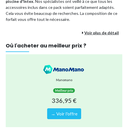
piscine d'Intex
. Nos spécialistes ont veillé à ce que tous les
accessoires inclus dans ce pack soient parfaitement adaptés.
Cela vous évite beaucoup de recherches. La composition de ce
forfait vous offre tout le nécessaire.
Voir plus de détail
Les avantages d'un forfait piscine :
Vous économisez par rapport à l'achat de chaque
Où l'acheter au meilleur prix ?
accessoire séparément.
En commandant ce colis en une seule fois, vous optez pour
une méthode d'expédition plus durable. En effet, il est
envoyé en une seule fois au lieu de plusieurs envois
séparés.
Manomano
Vous êtes assuré que tous les accessoires s'emboîtent
correctement, donc pas de soucis !
Meilleur prix
Vous pouvez être sûr de pouvoir profiter sans soucis de
336,95 €
nombreux plaisirs de la piscine pour toute la famille.
→ Voir l'offre
Vos avantages :