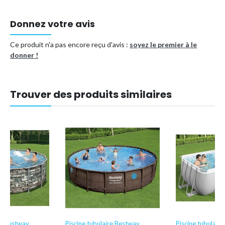
Piscine hors sol très robuste.
Donnez votre avis
Comprend une couverture solaire qui isole et empêche la
saleté de pénétrer.
Ce produit n'a pas encore reçu d'avis :
soyez le premier à le
donner !
Type de piscine
Piscine tubulaire
Référence (EAN)
8721114950754
Trouver des produits similaires
re Bestway
Piscine tubulaire Bestway
Piscine tubulair