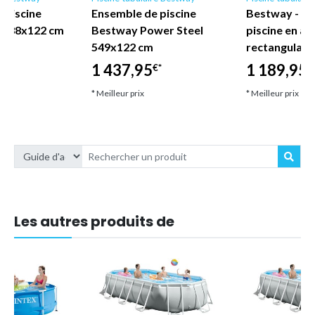
 piscine
Ensemble de piscine
Bestway - E
l 488x122 cm
Bestway Power Steel
piscine en ac
549x122 cm
rectangulair
1 437,95
1 189,95
€*
€
* Meilleur prix
* Meilleur prix
Les autres produits de