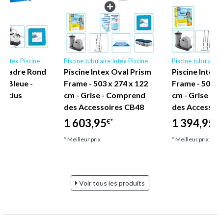
e Intex Piscine
Piscine tubulaire Intex Piscine
Piscine tubulaire
ex Cadre Rond
Piscine Intex Oval Prism
Piscine Intex
 - Bleue -
Frame - 503 x 274 x 122
Frame - 503 x
Inclus
cm - Grise - Comprend
cm - Grise -
des Accessoires CB48
des Accessoi
1 603,95
1 394,95
€*
€
* Meilleur prix
* Meilleur prix
Voir tous les produits