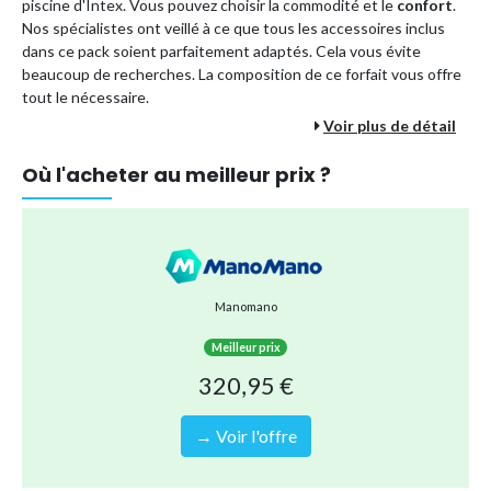
piscine d'Intex. Vous pouvez choisir la commodité et le
confort
.
Nos spécialistes ont veillé à ce que tous les accessoires inclus
dans ce pack soient parfaitement adaptés. Cela vous évite
beaucoup de recherches. La composition de ce forfait vous offre
tout le nécessaire.
Voir plus de détail
Les avantages d'un forfait piscine :
Vous êtes moins cher que si vous commandiez tous les
Où l'acheter au meilleur prix ?
accessoires séparément.
En commandant ce colis en une seule fois, vous optez pour
une méthode d'expédition plus durable. En effet, il est
envoyé en une seule fois au lieu de plusieurs envois
séparés.
Manomano
Vous êtes assuré que tous les accessoires s'emboîtent
correctement, donc pas de soucis !
Meilleur prix
Vous pouvez être sûr de profiter sans soucis de nombreux
320,95 €
plaisirs de la piscine pour toute la famille.
Vos avantages :
→ Voir l'offre
Piscine hors sol très robuste et résistante.