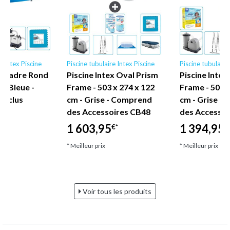
e Intex Piscine
Piscine tubulaire Intex Piscine
Piscine tubulaire
ex Cadre Rond
Piscine Intex Oval Prism
Piscine Intex
 - Bleue -
Frame - 503 x 274 x 122
Frame - 503 x
Inclus
cm - Grise - Comprend
cm - Grise -
des Accessoires CB48
des Accessoi
1 603,95
1 394,95
€*
€
* Meilleur prix
* Meilleur prix
Voir tous les produits