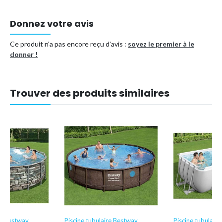
Comprend une bâche solide pour éviter la saleté et
maintenir la chaleur.
Donnez votre avis
Type de piscine
Piscine tubulaire
Ce produit n'a pas encore reçu d'avis :
soyez le premier à le
Référence (EAN)
8721114949239
donner !
Trouver des produits similaires
re Bestway
Piscine tubulaire Bestway
Piscine tubulair