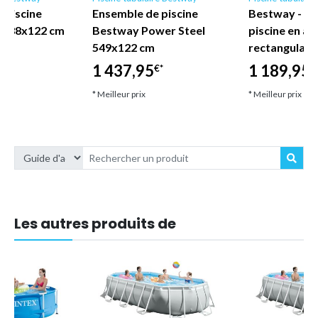
 piscine
Ensemble de piscine
Bestway - E
l 488x122 cm
Bestway Power Steel
piscine en ac
549x122 cm
rectangulair
1 437,95
1 189,95
€*
€
* Meilleur prix
* Meilleur prix
Les autres produits de