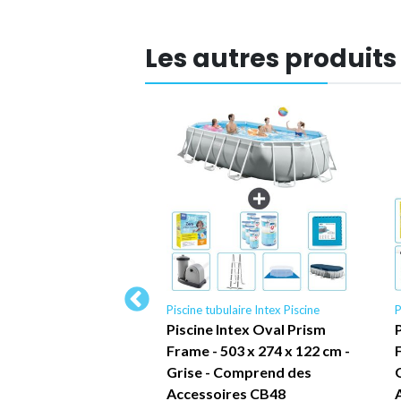
Les autres produits
laire Intex Piscine
Piscine tubulaire Intex Piscine
P
ntex Cadre Rond -
Piscine Intex Oval Prism
cm - Bleue -
Frame - 503 x 274 x 122 cm -
es Inclus
Grise - Comprend des
Accessoires CB48