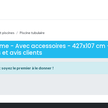
t piscines
/
Piscine tubulaire
ame - Avec accessoires - 427x107 cm -
s et avis clients
:
soyez le premier à le donner !