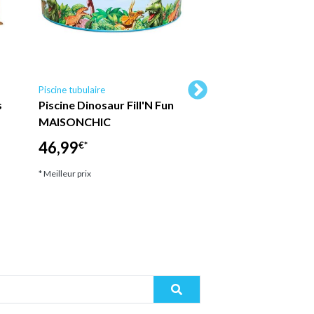
Piscine tubulaire
Piscine tubulaire Ubbin
s
Piscine Dinosaur Fill'N Fun
Ubbink - Piscine b
MAISONCHIC
Sunwater octogon
300x490x120 cm li
46,99
€*
2 599,00
€*
* Meilleur prix
* Meilleur prix