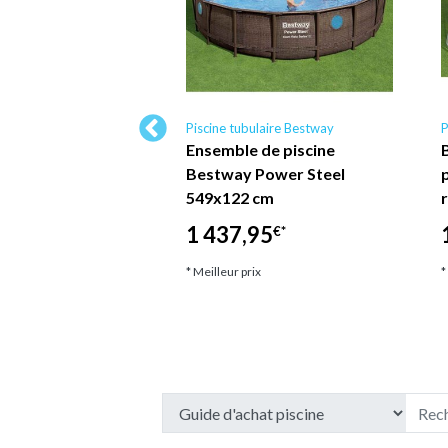
ulaire Bestway
Piscine tubulaire Bestway
P
ne hors sol
Ensemble de piscine
e Bestway - Power
Bestway Power Steel
610 x 366 x 122 cm -
549x122 cm
vec…
1 437,95
€*
6
€*
* Meilleur prix
*
ix