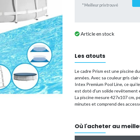
* Meilleur prix trouvé
Article en stock
Les atouts
Le cadre Prism est une piscine d
années. Avec sa couleur gris clair 
Intex Premium Pool Line, ce qui l
est doté d'un solide revêtement e
La piscine mesure 427x107 cm, pe
minutes et comprend des accesso
Pompe à filtre 28638GS :
Cette p
de profiter d'une piscine merveil
Où l'acheter au meille
piscines d'une capacité de 7 000 à 
heure. La pompe du filtre maintie
que les algues, les bactéries et