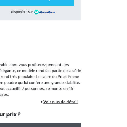
disponible sur
urable dont vous profiterez pendant des
élégante, ce modèle rond fait partie de la série
e rend très populaire. Le cadre du Prism Frame
n poudre qui lui confère une grande stabilité.
ut accueillir 7 personnes, se monte en 45
ires.
Voir plus de détail
ompe de filtration pour piscine vous permet
leusement propre. La pompe est idéale pour les
ur prix ?
13 500 litres et filtre 3 407 litres d'eau par
nt l'eau de la piscine en mouvement, de sorte
 les champignons n'ont pratiquement aucune