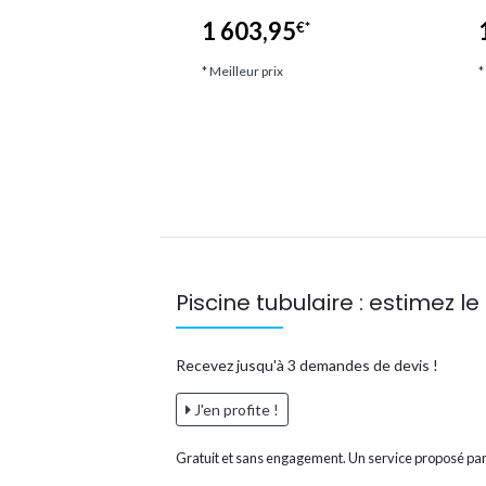
5
€*
1 603,95
€*
ix
* Meilleur prix
*
Piscine tubulaire : estimez le 
Recevez jusqu'à 3 demandes de devis !
J'en profite !
Gratuit et sans engagement. Un service proposé par