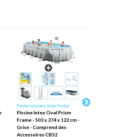
Piscine tubulaire Intex Piscine
Piscine tubulaire Intex P
e
Piscine Intex Oval Prism
Piscine Intex Pisc
Frame - 503 x 274 x 122 cm -
Rond - 244 x 76 cm 
Grise - Comprend des
Accessoire Inclus
Accessoires CB52