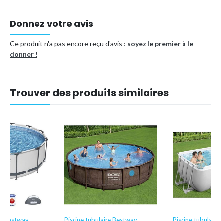
Comprend une couverture solaire qui isole et empêche la
saleté de pénétrer.
Donnez votre avis
Inclus le package de...
Ce produit n'a pas encore reçu d'avis :
soyez le premier à le
Type de piscine
Piscine tubulaire
donner !
Forme
Rectangulaire
Trouver des produits similaires
Ovale
Référence (EAN)
8721114944289
re Bestway
Piscine tubulaire Bestway
Piscine tubulair