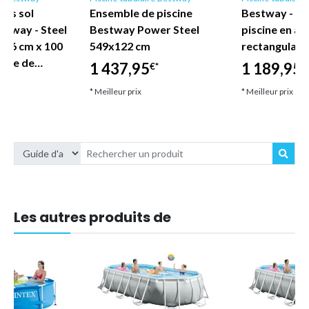
hors sol
Ensemble de piscine
Bestway - E
stway - Steel
Bestway Power Steel
piscine en ac
366 cm x 100
549x122 cm
rectangulair
ompe de…
1 437,95
1 189,95
€*
€
* Meilleur prix
* Meilleur prix
Les autres produits de