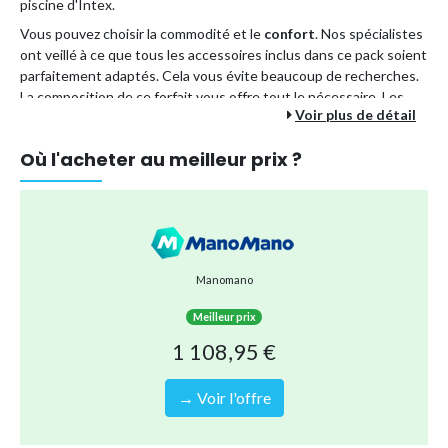
piscine d'Intex.
Vous pouvez choisir la commodité et le
confort
. Nos spécialistes
ont veillé à ce que tous les accessoires inclus dans ce pack soient
parfaitement adaptés. Cela vous évite beaucoup de recherches.
La composition de ce forfait vous offre tout le nécessaire. Les
Voir plus de détail
avantages d'un forfait piscine :
Vous payez moins cher que si vous commandiez tous les
Où l'acheter au meilleur prix ?
accessoires séparément.
En commandant ce colis en une seule fois, vous optez pour
une méthode d'expédition plus durable. En effet, il est
envoyé en une seule fois au lieu de plusieurs envois
séparés.
Manomano
Vous êtes assuré que tous les accessoires s'emboîtent
correctement. Donc pas de soucis !
Meilleur prix
Vous pouvez être sûr de pouvoir profiter sans soucis de
1 108,95 €
nombreux plaisirs de la piscine pour toute la famille.
Vos avantages
→ Voir l'offre
Structure très robuste grâce aux pieds ovales.