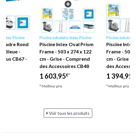
e Intex Piscine
Piscine tubulaire Intex Piscine
Piscine tubulaire
ex Cadre Rond
Piscine Intex Oval Prism
Piscine Intex
 - Bleue -
Frame - 503 x 274 x 122
Frame - 503 x
nclus CB67 -
cm - Grise - Comprend
cm - Grise -
e
des Accessoires CB48
des Accessoi
1 603,95
1 394,95
€*
€
* Meilleur prix
* Meilleur prix
Voir tous les produits