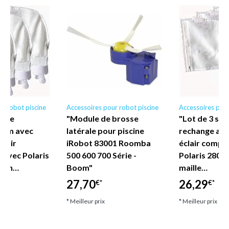
r robot piscine
Accessoires pour robot piscine
Accessoires pour
s de
"Module de brosse
"Lot de 3 sac
oom avec
latérale pour piscine
rechange av
clair
iRobot 83001 Roomba
éclair compa
 avec Polaris
500 600 700 Série -
Polaris 280 4
s en…
Boom"
maille…
27,70
26,29
€*
€*
* Meilleur prix
* Meilleur prix