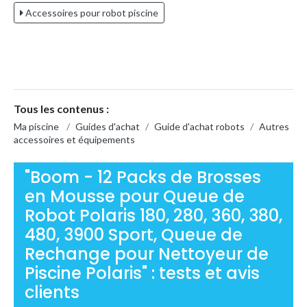
Accessoires pour robot piscine
Tous les contenus :
Ma piscine
/
Guides d'achat
/
Guide d'achat robots
/
Autres
accessoires et équipements
"Boom - 12 Packs de Brosses
en Mousse pour Queue de
Robot Polaris 180, 280, 360, 380,
480, 3900 Sport, Queue de
Rechange pour Nettoyeur de
Piscine Polaris" : tests et avis
clients