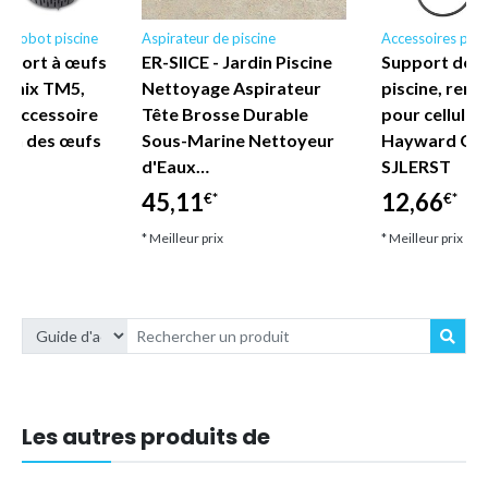
r robot piscine
Aspirateur de piscine
Accessoires pour
port à œufs
ER-SIICE - Jardin Piscine
Support de n
omix TM5,
Nettoyage Aspirateur
piscine, rem
 Accessoire
Tête Brosse Durable
pour cellules
sson des œufs
Sous-Marine Nettoyeur
Hayward GLX 
d'Eaux…
SJLERST
45,11
12,66
€*
€*
* Meilleur prix
* Meilleur prix
Les autres produits de