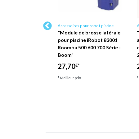
 pour robot piscine
Accessoires pour robot piscine
A
sacs de rechange
"Module de brosse latérale
ec fermeture
pour piscine iRobot 83001
mpatibles avec
Roomba 500 600 700 Série -
80 480 Sacs en…
Boom"
27,70
*
€*
ix
* Meilleur prix
*