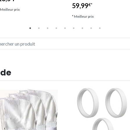
59,99
€*
 Meilleur prix
* Meilleur prix
 de