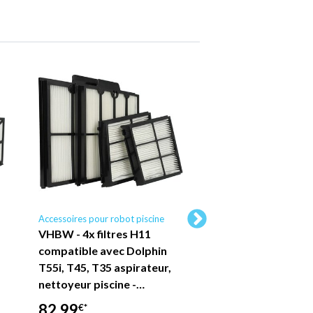
Accessoires pour robot piscine
Accessoires pour robot 
VHBW - 4x filtres H11
VHBW 4x Filtres 
compatible avec Dolphin
compatible avec De
T55i, T45, T35 aspirateur,
40i, 30, 50i aspirat
nettoyeur piscine -…
nettoyeur piscine 
82,99
87,09
€*
€*