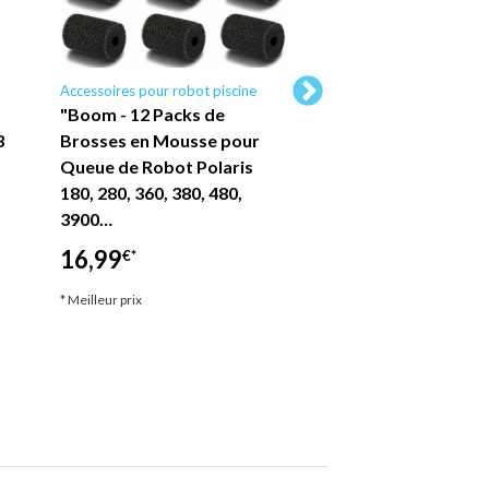
Accessoires pour robot piscine
Accessoires pour robot 
"Boom - 12 Packs de
"Petite roue dente
3
Brosses en Mousse pour
blanche de rechan
Queue de Robot Polaris
piscine Boom Polar
180, 280, 360, 380, 480,
Polaris - C6, 2 pièc
3900…
24,99
€*
16,99
€*
* Meilleur prix
* Meilleur prix