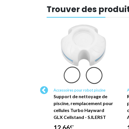
Trouver des produit
 pour robot piscine
Accessoires pour robot piscine
A
re d'arbre de
Support de nettoyage de
ion pour piscine,
piscine, remplacement pour
le avec le robot
cellules Turbo Hayward
e DOLASO FP416A…
GLX Cellstand - SJLERST
12,66
*
€*