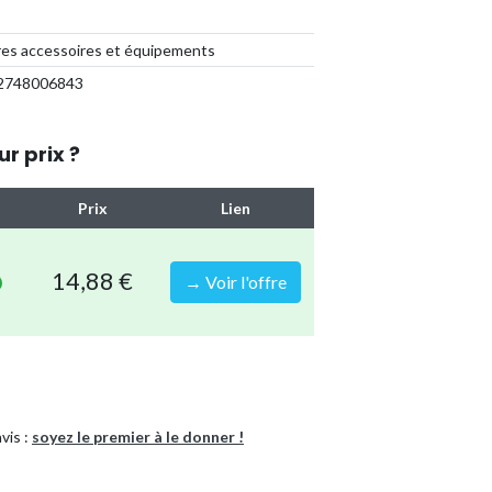
es accessoires et équipements
2748006843
ur prix ?
Prix
Lien
14,88 €
→ Voir l'offre
vis :
soyez le premier à le donner !