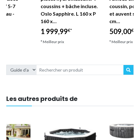
o™ 5-7
coussins + bâche incluse.
coussin, por
uveau -
Oslo Sapphire. L 160 x P
et auvent sp
160 x…
cm…
1 999,99
509,00
€*
€*
€*
* Meilleur prix
* Meilleur prix
Les autres produits de