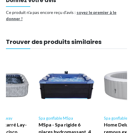
Donnez votre avis
Ce produit n'a pas encore reçu d'avis :
soyez le premier à le
donner !
Trouver des produits similaires
Bestway
Spa gonflable MSpa
Spa gonflable
e carré Lay-
MSpa - Spa rigide 6
Home Deluxe 
rancisco
places hydromassant. 4
remous extér