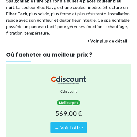
Spa gonflable Pure Spa rond à bulles 4 places couleur bleu
nuit
. La couleur Blue Navy, est une couleur inédite. Structure en
Fiber Tech
, plus solide, plus ferme et plus résistante. Installation
rapide avec son gonfleur et dégonfleur intégré. Ce spa gonflable
possède un panneau tactil pour gérer ses fonctions : chauffage,
filtration, température.
Voir plus de détail
Inclus : Lampe LED, couvercle verrouillable, diffuseur de
produit de traitement d'eau, sac de transport, tapis de sol,
Où l'acheter au meilleur prix ?
2 cartouches de filtration, 2 appui-têtes.
Garantie 2 ans.
Nombre de places : 4
Capacité : 795 litres
Diamètre extérieur : 196 cm
Cdiscount
Diamètre intérieur : 145 cm
Meilleur prix
Hauteur : 71 cm
569,00 €
Dimensions du bloc technique : 45 x 38 x 43 cm
Épaisseur vinyle : 70/100 mm
→ Voir l'offre
Matuère structure : PVC laminé triple épaisseur