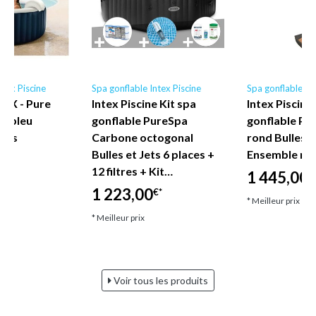
ntex Piscine
Spa gonflable Intex Piscine
Spa gonflable Int
0EX - Pure
Intex Piscine Kit spa
Intex Piscine 
le bleu
gonflable PureSpa
gonflable Pu
aces
Carbone octogonal
rond Bulles 4
Bulles et Jets 6 places +
Ensemble mob
12 filtres + Kit…
1 445,00
€
1 223,00
€*
* Meilleur prix
* Meilleur prix
Voir tous les produits