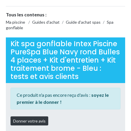
Tous les contenus :
Ma piscine
/
Guides d'achat
/
Guide d'achat spas
/
Spa
gonflable
Kit spa gonflable Intex Piscine
PureSpa Blue Navy rond Bulles
4 places + Kit d'entretien + Kit
traitement brome - Bleu :
tests et avis clients
Ce produit n'a pas encore reçu d'avis :
soyez le
premier à le donner !