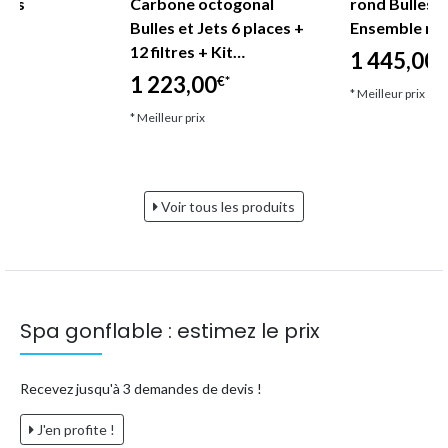
aces
Carbone octogonal
rond Bulles 4
Bulles et Jets 6 places +
Ensemble mob
12 filtres + Kit…
1 445,00
€
1 223,00
€*
* Meilleur prix
* Meilleur prix
Voir tous les produits
Spa gonflable : estimez le prix
Recevez jusqu'à 3 demandes de devis !
J'en profite !