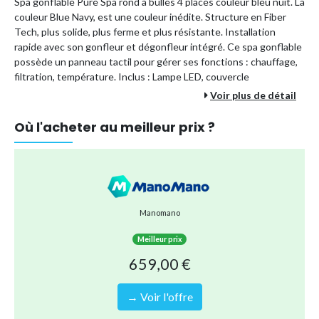
Spa gonflable Pure Spa rond à bulles 4 places couleur bleu nuit. La
couleur Blue Navy, est une couleur inédite. Structure en Fiber
Tech, plus solide, plus ferme et plus résistante. Installation
rapide avec son gonfleur et dégonfleur intégré. Ce spa gonflable
possède un panneau tactil pour gérer ses fonctions : chauffage,
filtration, température. Inclus : Lampe LED, couvercle
verrouillable, diffuseur de produit de traitement d'eau, sac de
Voir plus de détail
transport, tapis de sol, 2 cartouches de filtration, 2 appui-têtes.
Où l'acheter au meilleur prix ?
Garantie 2 ans.
Nombre de places : 4
Capacité : 795 litres
Diamètre extérieur : 196 cm
Diamètre intérieur : 145 cm
Manomano
Hauteur : 71 cm
Meilleur prix
Dimensions du bloc technique : 45 x 38 x 43 cm
659,00 €
Épaisseur vinyle : 70/100 mm
Matuère structure : PVC laminé triple épaisseur
→ Voir l'offre
Poids : 44,5 kg