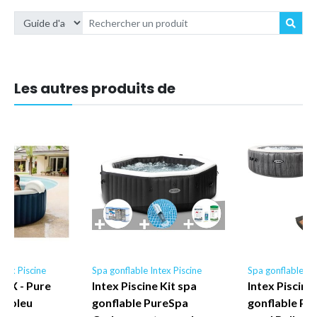
Les autres produits de
ntex Piscine
Spa gonflable Intex Piscine
Spa gonflable Int
0EX - Pure
Intex Piscine Kit spa
Intex Piscine 
le bleu
gonflable PureSpa
gonflable Pu