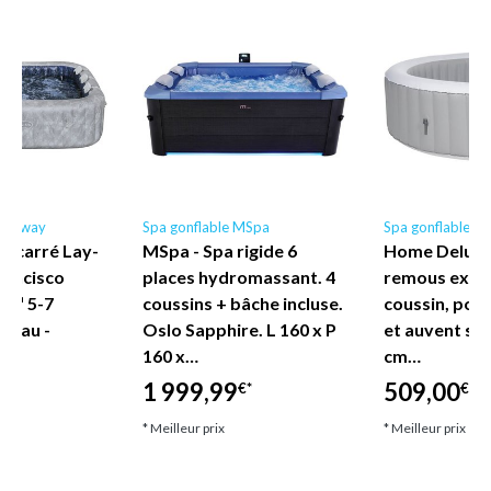
Bestway
Spa gonflable MSpa
Spa gonflable
e carré Lay-
MSpa - Spa rigide 6
Home Deluxe 
rancisco
places hydromassant. 4
remous extér
o™ 5-7
coussins + bâche incluse.
coussin, por
uveau -
Oslo Sapphire. L 160 x P
et auvent sp
160 x…
cm…
1 999,99
509,00
€*
€*
€*
* Meilleur prix
* Meilleur prix