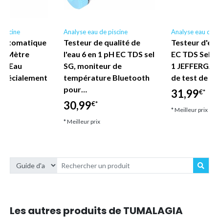
piscine
Analyse eau de piscine
Analyse eau de p
 Automatique
Testeur de qualité de
Testeur d'ea
PH-Mètre
l'eau 6 en 1 pH EC TDS sel
EC TDS Sel S
 l'Eau
SG, moniteur de
1 JEFFERGAR
Spécialement
température Bluetooth
de test de q
e…
pour…
31,99
€*
30,99
€*
* Meilleur prix
* Meilleur prix
Les autres produits de TUMALAGIA