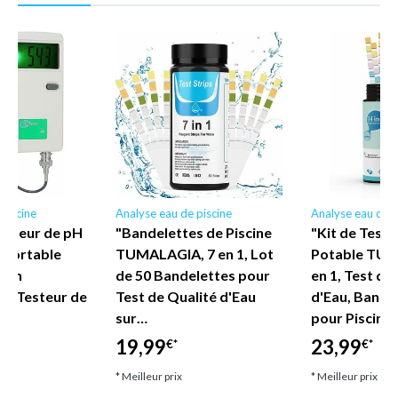
piscine
Analyse eau de piscine
Analyse eau de p
esteur de pH
"Bandelettes de Piscine
"Kit de Test 
é portable
TUMALAGIA, 7 en 1, Lot
Potable TUM
sion
de 50 Bandelettes pour
en 1, Test de
- Testeur de
Test de Qualité d'Eau
d'Eau, Bande
sur…
pour Piscine
19,99
23,99
€*
€*
* Meilleur prix
* Meilleur prix