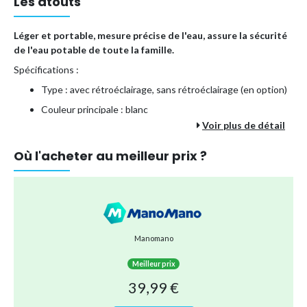
Les atouts
Léger et portable, mesure précise de l'eau, assure la sécurité
de l'eau potable de toute la famille.
Spécifications :
Type : avec rétroéclairage, sans rétroéclairage (en option)
Couleur principale : blanc
Voir plus de détail
Matériau principal : plastique
Plage de mesure du pH : 0-14
Où l'acheter au meilleur prix ?
Plage de mesure des solides dissous totaux : 0-200 000
ppm
Plage de mesure EG : 0-200 000 ㎲/cm
Mesure de la salinité : 0-20 %
Manomano
Plage de mesure ORP : ±1999MV
Plage de mesure H2 : 0-2400PPb
Meilleur prix
Plage de mesure SG : 1 000-1 222
39,99 €
Plage de mesure de température : 0- 60℃