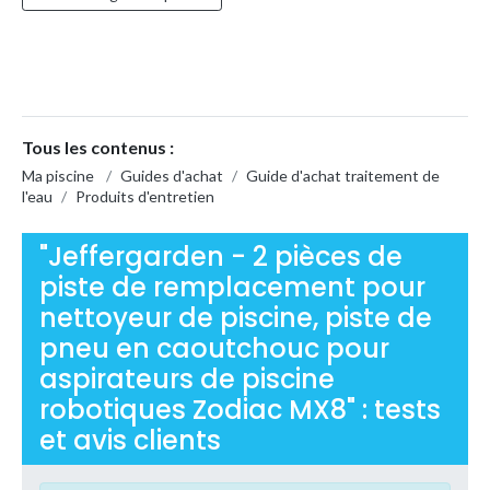
Tous les contenus :
Ma piscine
/
Guides d'achat
/
Guide d'achat traitement de
l'eau
/
Produits d'entretien
"Jeffergarden - 2 pièces de
piste de remplacement pour
nettoyeur de piscine, piste de
pneu en caoutchouc pour
aspirateurs de piscine
robotiques Zodiac MX8" : tests
et avis clients