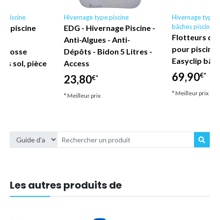
al piscine
Hivernage type piscine
Hivernage type p
bâches piscines
de piscine
EDG - Hivernage Piscine -
Flotteurs d'
ête
Anti-Algues - Anti-
pour piscine 
n brosse
Dépôts - Bidon 5 Litres -
Easyclip bâch
rs sol, pièce
Access
69,90
€*
23,80
€*
* Meilleur prix
* Meilleur prix
Les autres produits de