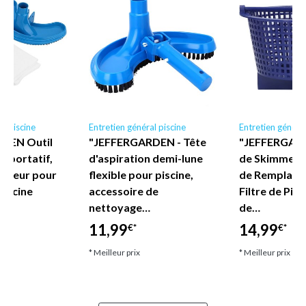
al piscine
Entretien général piscine
Entretien général
DEN Outil
"JEFFERGARDEN - Tête
"JEFFERGARD
e portatif,
d'aspiration demi-lune
de Skimmer, 
rateur pour
flexible pour piscine,
de Remplace
piscine
accessoire de
Filtre de Pisc
nettoyage…
de…
11,99
14,99
€*
€*
* Meilleur prix
* Meilleur prix