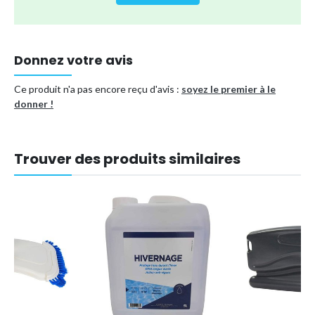
Conçu spécifiquement pour les aspirateurs Zodiac MX8
MX6
Améliore l'efficacité du nettoyage
Donnez votre avis
Texture ondulée pour une meilleure adhérence
Matériau en caoutchouc résistant et durable
Ce produit n'a pas encore reçu d'avis :
soyez le premier à le
donner !
Facile à installer sans outils nécessaires
Type de produit
Produits d'entretien
Trouver des produits similaires
Référence (EAN)
7386747427724