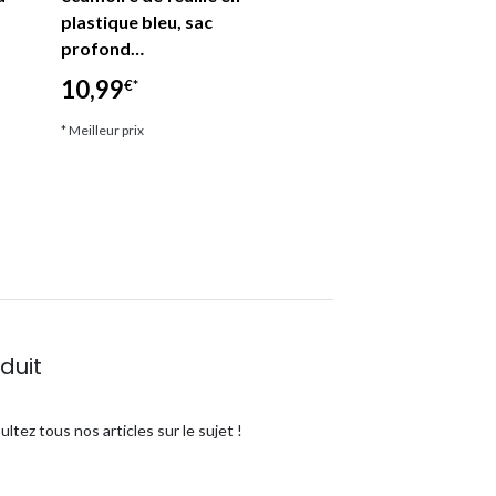
plastique bleu, sac
supplémentaires,
profond…
8,99
€*
10,99
€*
* Meilleur prix
* Meilleur prix
duit
ultez tous nos articles sur le sujet !