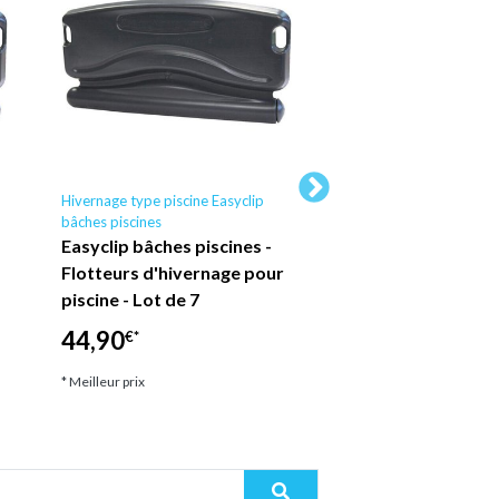
Hivernage type piscine Easyclip
Hivernage type piscine 
bâches piscines
bâches piscines
Easyclip bâches piscines -
Easyclip bâches pi
Flotteurs d'hivernage pour
Flotteurs d'hiver
piscine - Lot de 7
piscine - Lot de 8
44,90
49,90
€*
€*
* Meilleur prix
* Meilleur prix