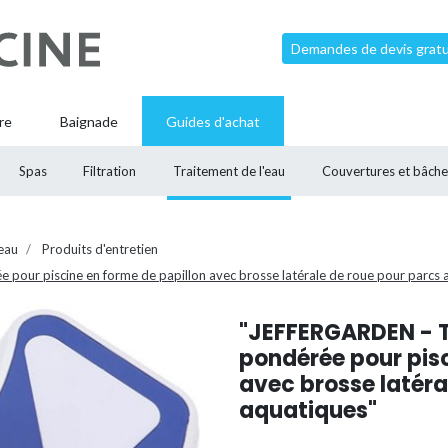
Demandes de devis gratui
re
Baignade
Guides d'achat
Spas
Filtration
Traitement de l'eau
Couvertures et bâche
'eau
Produits d'entretien
pour piscine en forme de papillon avec brosse latérale de roue pour parcs 
"JEFFERGARDEN - T
pondérée pour pisc
avec brosse latéra
aquatiques"