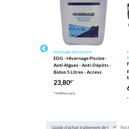
néral piscine
Hivernage type piscine
H
b
ur de piscine
EDG - Hivernage Piscine -
 tête d'aspiration
Anti-Algues - Anti-Dépôts -
ttoyant hors sol,
Bidon 5 Litres - Access
util de…
23,80
€*
*
* Meilleur prix
*
ix