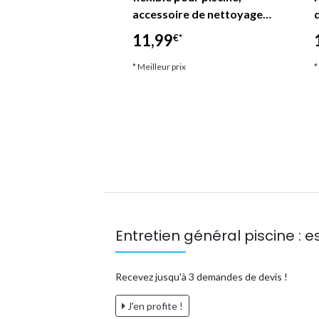
'étang"
accessoire de nettoyage…
11,99
*
€*
ix
* Meilleur prix
*
Entretien général piscine : es
Recevez jusqu'à 3 demandes de devis !
J'en profite !