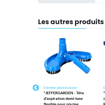
Les autres produits
néral piscine
Entretien général piscine
E
ARDEN Outil de
"JEFFERGARDEN - Tête
e portatif, brosse
d'aspiration demi-lune
r pour fontaine et
flexible pour piscine,