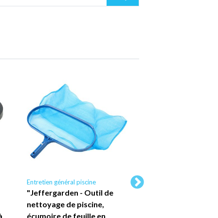
Entretien général piscine
Entretien général piscin
"Jeffergarden - Outil de
"JEFFERGARDEN - 
nettoyage de piscine,
vis de roue pour n
à
écumoire de feuille en
de piscine, avec r