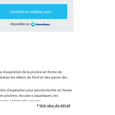
J'achète au meilleur prix
disponible sur
e d'aspiration de la piscine en forme de
 éliminer les débris du fond et des parois des
ête d'aspiration pour piscine lestée en forme
les piscines, les parcs aquatiques, les
ssons et bien plus encore.
Voir plus de détail
riquée en matière plastique, sa finition
rable, résistant aux dommages et prolonge