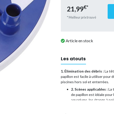
€*
21,99
* Meilleur prix trouvé
Article en stock
Les atouts
1. Élimination des débris :
La têt
papillon est facile à utiliser pour
piscines hors sol et enterrées.
2. Scènes applicables :
La t
de papillon est idéale pour 
aquariums, les étangs à poi
3. Matériau plastique :
Fab
soignée rend ce produit du