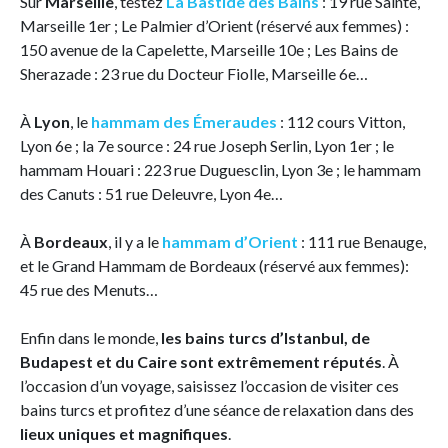
Sur
Marseille
, testez
La Bastide des Bains
: 19 rue Sainte,
Marseille 1er ; Le Palmier d’Orient (réservé aux femmes) :
150 avenue de la Capelette, Marseille 10e ; Les Bains de
Sherazade : 23 rue du Docteur Fiolle, Marseille 6e…
À
Lyon
, le
hammam des Émeraudes
: 112 cours Vitton,
Lyon 6e ; la 7e source : 24 rue Joseph Serlin, Lyon 1er ; le
hammam Houari : 223 rue Duguesclin, Lyon 3e ; le hammam
des Canuts : 51 rue Deleuvre, Lyon 4e…
À
Bordeaux
, il y a le
hammam d’Orient
: 111 rue Benauge,
et le Grand Hammam de Bordeaux (réservé aux femmes):
45 rue des Menuts…
Enfin dans le monde,
les bains turcs d’Istanbul, de
Budapest et du Caire sont extrêmement réputés
. À
l’occasion d’un voyage, saisissez l’occasion de visiter ces
bains turcs et profitez d’une séance de relaxation dans des
lieux uniques et magnifiques
.