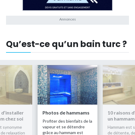
Qu’est-ce qu’un bain turc ?
 d’installer
Photos de hammams
10 raisons d’
m chez soi
un hammam 
Profiter des bienfaits de la
vapeur et se détendre
t synonyme
Hammam est 
grâce au hammam est
 de relaxation
de détente, de