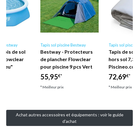
ne Bestway
Tapis sol piscine Bestway
Tapis sol piscin
apis de sol
Bestway - Protecteurs
Tapis de sol 
e Flowclear
de plancher Flowclear
hors sol 7,30
 Bleu"
pour piscine 9 pcs Vert
Piscineo.com
55,95
72,69
€*
€*
* Meilleur prix
* Meilleur prix
Achat autres accessoires et équipements : voir le guide
d'achat