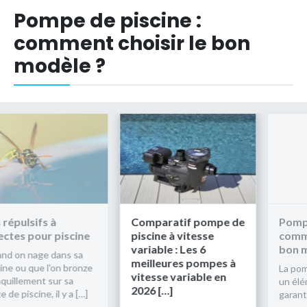
Pompe de piscine :
comment choisir le bon
modèle ?
ifs à
Comparatif pompe de
Pompe de pi
our piscine
piscine à vitesse
comment cho
variable : Les 6
bon modèle 
age dans sa
meilleures pompes à
ue l'on bronze
La pompe de p
vitesse variable en
ent sur sa
un élément es
2026 […]
ine, il y a […]
garantir la qua