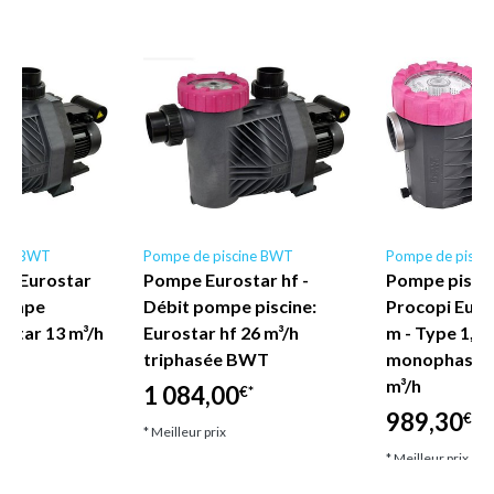
ine BWT
Pompe de piscine BWT
Pompe de pisci
e Eurostar
Pompe Eurostar hf -
Pompe pisci
 pompe
Débit pompe piscine:
Procopi Euros
rostar 13 m³/h
Eurostar hf 26 m³/h
m - Type 1,3 
triphasée BWT
monophasé - 
m³/h
1 084,00
€*
989,30
€*
* Meilleur prix
* Meilleur prix