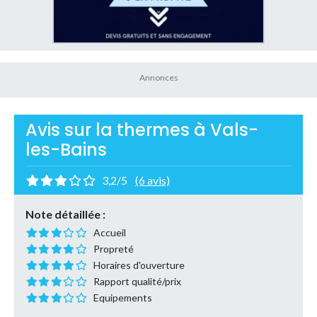
Avis sur la thermes à Vals-
les-Bains
3,2/5
(6 avis)
Note détaillée :
Accueil
Propreté
Horaires d'ouverture
Rapport qualité/prix
Equipements