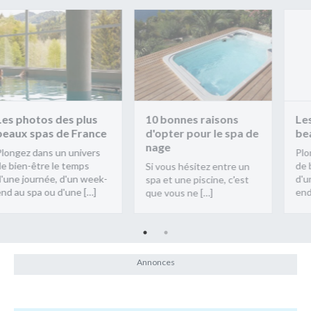
s des plus
10 bonnes raisons
Les photos 
s de France
d'opter pour le spa de
beaux spas 
nage
s un univers
Plongez dans 
e le temps
de bien-être l
Si vous hésitez entre un
ée, d'un week-
d'une journée,
spa et une piscine, c’est
ou d'une […]
end au spa ou 
que vous ne […]