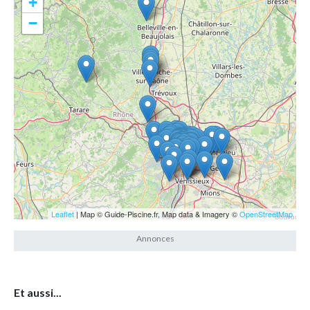
+
−
Leaflet
| Map © Guide-Piscine.fr, Map data & Imagery ©
OpenStreetMap
Et aussi...