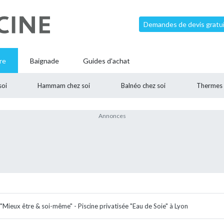
Demandes de devis gratui
re
Baignade
Guides d'achat
soi
Hammam chez soi
Balnéo chez soi
Thermes
"Mieux être & soi-même" - Piscine privatisée "Eau de Soie" à Lyon