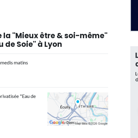
e la "Mieux être & soi-même"
u de Soie" à Lyon
samedis matins
L
d
rivatisée "Eau de