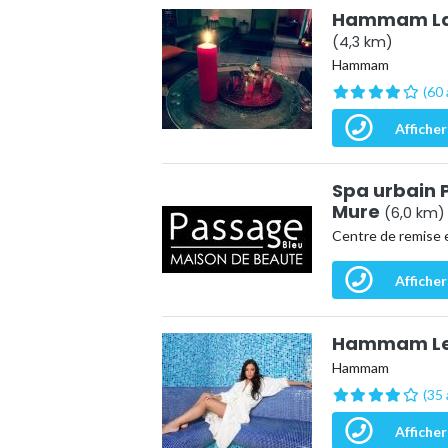
Hammam La R
(4,3 km)
Hammam
(60 
Afficher
Spa urbain 
Mure
(6,0 km)
Centre de remise 
Afficher
Hammam Le 
Hammam
(35 
Afficher