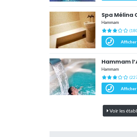
Spa Mélina 
Hammam
(180
Afficher
Hammam l’A
Hammam
(227
Afficher
Voir les étab