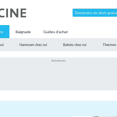
Demandes de devis gratui
re
Baignade
Guides d'achat
soi
Hammam chez soi
Balnéo chez soi
Thermes