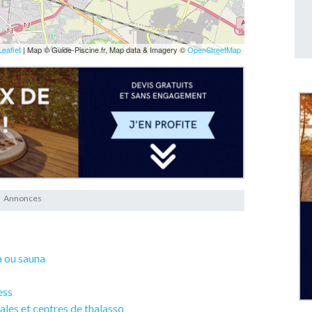
Leaflet
| Map © Guide-Piscine.fr, Map data & Imagery ©
OpenStreetMap
pa ou sauna
ess
ales et centres de thalasso