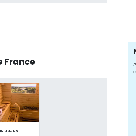
e France
A
m
us beaux