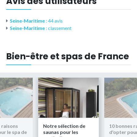
Avis des utilisateurs
Seine-Maritime
: 44 avis
Seine-Maritime
: classement
Bien-être et spas de France
lection de
10 bonnes raisons
Notre séle
our les
d'opter pour le spa de
saunas pou