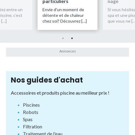
ers
nage
particulier
n moment de
Si vous hésitez entre un
Envie d'un 
t de chaleur
spa et une piscine, c’est
détente et d
Découvrez […]
que vous ne […]
chez soi? Dé
Nos guides d'achat
Accessoires et produits piscine au meilleur prix !
Piscines
Robots
Spas
Filtration
Traitement de l'eau