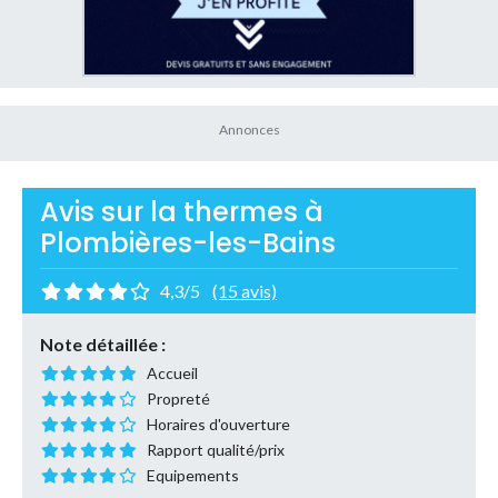
Avis sur la thermes à
Plombières-les-Bains
4,3/5
(15 avis)
Note détaillée :
Accueil
Propreté
Horaires d'ouverture
Rapport qualité/prix
Equipements