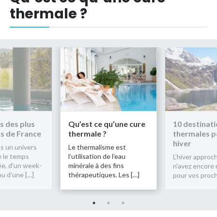
thermale ?
s des plus
Qu’est ce qu’une cure
10 destinat
s de France
thermale ?
thermales p
hiver
s un univers
Le thermalisme est
e le temps
l’utilisation de l’eau
L’hiver approc
ée, d'un week-
minérale à des fins
n’avez encore 
ou d'une […]
thérapeutiques. Les […]
pour vos proch